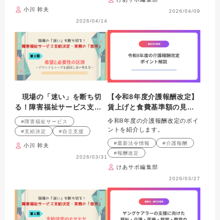
支給量のギャップをどう説
小川 幹夫
明するか～
2026/04/09
2026/04/14
現場の「迷い」を断ち切
【令和8年度介護報酬改定】
る！障害福祉サービス支給
賃上げと食費基準額の見直
決定・実務の「急所」 第２
しを解説
令和8年度の介護報酬改定のポイ
#障害福祉サービス
回 希望と必要性の区別
ントを紹介します。
#支給決定
#自立支援
～デマンドとニーズを混同
#最新法令情報
#介護報酬
小川 幹夫
しない考え方～
#報酬改定
2026/03/31
けあサポ編集部
2026/03/27