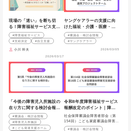
現場の「迷い」を断ち切
ヤングケアラーの支援に向
る！障害福祉サービス支給
けた福祉・介護・医療・就
決定・実務の「急所」 第１
労・教育の連携プロジェク
#障害福祉サービス
#審議会・検討会情報
回 支給決定のモヤモヤ
トチーム
#支給決定
#自立支援
#ヤングケアラー
～希望通りにすることが
小川 幹夫
2026/03/05
「正解」か？～
2026/03/17
「今後の障害児入所施設の
令和8年度障害福祉サービス
在り方に関する検討会報告
報酬改定のポイント｜障害
書」（素案）について～
者部会・障害児支援部会合
社会保障審議会障害者部会（第
#審議会・検討会情報
「こどもホーム」（仮称）
同部会
154回）こども家庭審議会障害児
#障害児入所施設
の創設など～
支援部会（第18回）合同部会に
#こども発達支援ホーム
#審議会・検討会情報