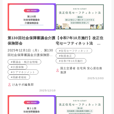
第130回社会保障審議会介護
【令和7年10月施行】改正住
保険部会
宅セーフティネット法 最
終回 誰もが安心して暮ら
2025年12月1日（月）、第130
#住宅セーフティネット
すことのできる社会の実現
回社会保障審議会介護保険部会
#制度改正
を目指して
が開催されました。
#令和7年10月施行
#審議会・検討会情報
#介護保険
国土交通省 住宅局 安心居住推
#ケアマネジメント
進課
#高齢者福祉
2025/12/03
けあサポ編集部
2025/12/10