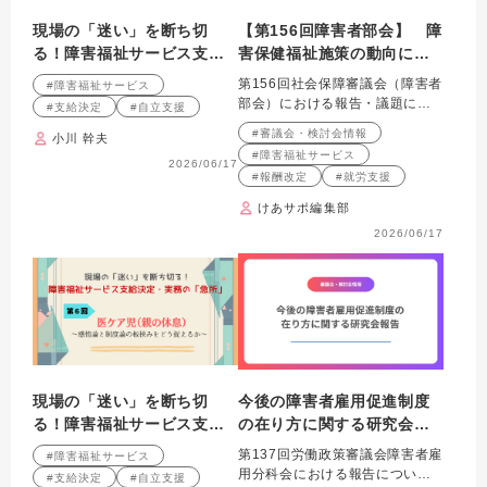
現場の「迷い」を断ち切
【第156回障害者部会】 障
る！障害福祉サービス支給
害保健福祉施策の動向につ
決定・実務の「急所」 第７
いて
第156回社会保障審議会（障害者
#障害福祉サービス
回 医ケア児（夜間支給）
部会）における報告・議題につ
#支給決定
#自立支援
～公平性の観点から見た支
いて紹介します。
#審議会・検討会情報
小川 幹夫
給決定の重み～
#障害福祉サービス
2026/06/17
#報酬改定
#就労支援
けあサポ編集部
2026/06/17
現場の「迷い」を断ち切
今後の障害者雇用促進制度
る！障害福祉サービス支給
の在り方に関する研究会報
決定・実務の「急所」 第6
告書
第137回労働政策審議会障害者雇
#障害福祉サービス
回 医ケア児（親の休息）
用分科会における報告について
#支給決定
#自立支援