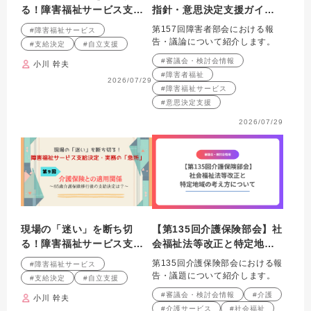
る！障害福祉サービス支給
指針・意思決定支援ガイド
決定・実務の「急所」 第10
ラインの改正等について
第157回障害者部会における報
#障害福祉サービス
回連載 一人暮らし・24時
告・議論について紹介します。
#支給決定
#自立支援
間支給 ～権利としての自
#審議会・検討会情報
小川 幹夫
立と、体制確保の現実～
#障害者福祉
2026/07/29
#障害福祉サービス
#意思決定支援
2026/07/29
現場の「迷い」を断ち切
【第135回介護保険部会】社
る！障害福祉サービス支給
会福祉法等改正と特定地域
決定・実務の「急所」 第９
の考え方について
第135回介護保険部会における報
#障害福祉サービス
回連載 介護保険との適用
告・議題について紹介します。
#支給決定
#自立支援
関係～65歳介護保険移行後
#審議会・検討会情報
#介護
小川 幹夫
の支給決定は？～
#介護サービス
#社会福祉