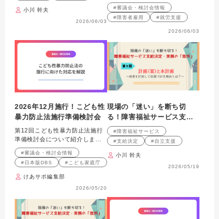
～感情論と制度論の板挟み
紹介します。
#審議会・検討会情報
小川 幹夫
をどう捉えるか～
#障害者雇用
#就労支援
2026/06/03
2026/06/03
2026年12月施行！こども性
現場の「迷い」を断ち切
暴力防止法施行準備検討会
る！障害福祉サービス支給
決定・実務の「急所」 第５
第12回こども性暴力防止法施行
#障害福祉サービス
回 計画（案）と本計画～
準備検討会について紹介しま
#支給決定
#自立支援
両者を区別して位置づける
す。
#審議会・検討会情報
小川 幹夫
理由とは？～
#日本版DBS
#こども家庭庁
2026/05/19
けあサポ編集部
2026/05/20