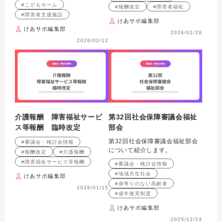
ついて紹介
#こどもホーム
#報酬改定
#障害者福祉
#障害者支援施設
けあサポ編集部
けあサポ編集部
2026/01/28
2026/02/12
介護報酬 障害福祉サービ
第32回社会保障審議会福祉
ス等報酬 臨時改定
部会
第32回社会保障審議会福祉部会
#審議会・検討会情報
について紹介します。
#報酬改定
#介護報酬
#障害福祉サービス等報酬
#審議会・検討会情報
#地域共生社会
けあサポ編集部
#身寄りのない高齢者
2026/01/15
#成年後見制度
けあサポ編集部
2025/12/24