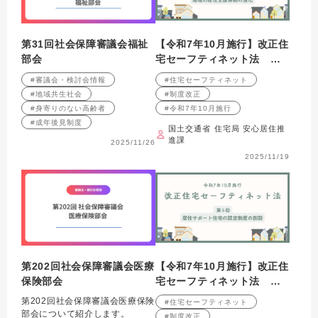
第31回社会保障審議会福祉
【令和7年10月施行】改正住
部会
宅セーフティネット法 第6
回 住宅施策と福祉施策が
#審議会・検討会情報
#住宅セーフティネット
連携した地域の居住支援体
#地域共生社会
#制度改正
制の強化
#身寄りのない高齢者
#令和7年10月施行
#成年後見制度
国土交通省 住宅局 安心居住推
進課
2025/11/26
2025/11/19
第202回社会保障審議会医療
【令和7年10月施行】改正住
保険部会
宅セーフティネット法 第5
回 居住サポート住宅の認
第202回社会保障審議会医療保険
#住宅セーフティネット
定制度の創設
部会について紹介します。
#制度改正