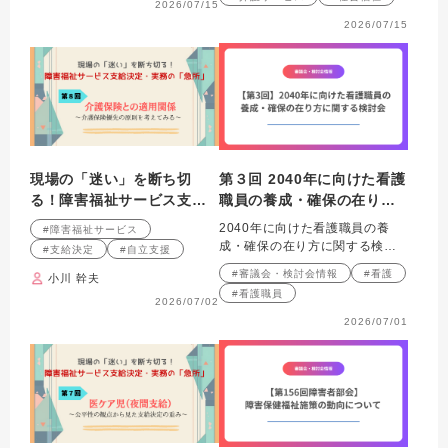
2026/07/15
2026/07/15
現場の「迷い」を断ち切
第３回 2040年に向けた看護
る！障害福祉サービス支給
職員の養成・確保の在り方
決定・実務の「急所」 第８
に関する検討会
2040年に向けた看護職員の養
#障害福祉サービス
回連載 介護保険との適用
成・確保の在り方に関する検討
#支給決定
#自立支援
関係～介護保険優先の原則
会における議題について紹介し
#審議会・検討会情報
#看護
小川 幹夫
ます。
を考えてみる～
#看護職員
2026/07/02
2026/07/01