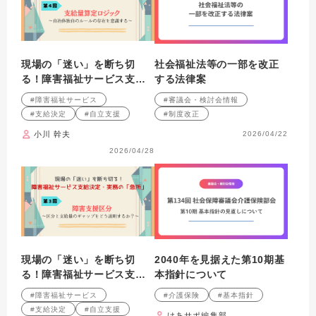
現場の「迷い」を断ち切
社会福祉法等の一部を改正
る！障害福祉サービス支給
する法律案
決定・実務の「急所」 第４
#障害福祉サービス
#審議会・検討会情報
回 支給量算定ロジック～
#支給決定
#自立支援
#制度改正
自治体独自のルールの存在
小川 幹夫
2026/04/22
を意識する～
2026/04/28
現場の「迷い」を断ち切
2040年を見据えた第10期基
る！障害福祉サービス支給
本指針について
決定・実務の「急所」 第３
#障害福祉サービス
#介護保険
#基本指針
回 障害支援区分～区分と
#支給決定
#自立支援
けあサポ編集部