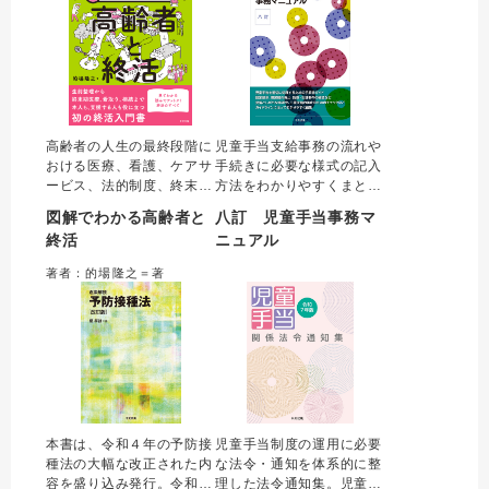
高齢者の人生の最終段階に
児童手当支給事務の流れや
おける医療、看護、ケアサ
手続きに必要な様式の記入
ービス、法的制度、終末期
方法をわかりやすくまとめ
に関する用語をわかりやす
た事務処理マニュアルの最
図解でわかる高齢者と
八訂 児童手当事務マ
くまとめた初の「終活入門
新版。児童手当関係事務処
終活
ニュアル
書」。著者が持つ、行政書
理通知を編集し、支給事務
士・看護師・介護支援専門
手続きごとに確認事項とそ
著者：的場隆之＝著
員の資格を活かし、医療・
の記入例を収載。令和６年
福祉・法務の各分野を横断
10月の改正に伴う所得制限
した他書にはない包括的な
の撤廃や支給額の見直しな
実践解説が特長。
どを反映し発行。
本書は、令和４年の予防接
児童手当制度の運用に必要
種法の大幅な改正された内
な法令・通知を体系的に整
容を盛り込み発行。令和７
理した法令通知集。児童手