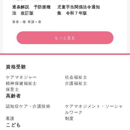
年施行の全世代対応型の持
当法・政令・省令の改正が
逐条解説 予防接種
児童手当関係法令通知
続可能な社会保障制度を構
令和6年 10 月1日から施行
法 改訂版
集 令和７年版
築するための健康保険法等
されることに伴う改正に対
の一部を改正する法律附則
応。ガイドラインや各支給
著者：榎 孝謙＝著
第２４条の規定による改正
状況報告書の新規通知など
までを反映し、その他の法
の改訂内容を収載した最新
令は令和６年４月１日の時
の法令通知集として刊行。
もっと見る
点の内容で発行。
資格受験
ケアマネジャー
社会福祉士
精神保健福祉士
介護福祉士
保育士
高齢者
認知症ケア・介護技術
ケアマネジメント・ソーシャ
ルワーク
看護
制度
こども