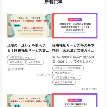
新着記事
現場の「迷い」を断ち切
障害福祉サービス等の基本
る！障害福祉サービス支給
指針・意思決定支援ガイド
決定・実務の「急所」 第10
ラインの改正等について
第157回障害者部会における報
#障害福祉サービス
回連載 一人暮らし・24時
告・議論について紹介します。
#支給決定
#自立支援
間支給 ～権利としての自
#審議会・検討会情報
小川 幹夫
立と、体制確保の現実～
#障害者福祉
2026/07/29
#障害福祉サービス
#意思決定支援
2026/07/29