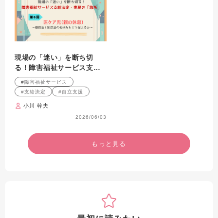
現場の「迷い」を断ち切
る！障害福祉サービス支給
決定・実務の「急所」 第6
#障害福祉サービス
回 医ケア児（親の休息）
#支給決定
#自立支援
～感情論と制度論の板挟み
小川 幹夫
をどう捉えるか～
2026/06/03
もっと見る