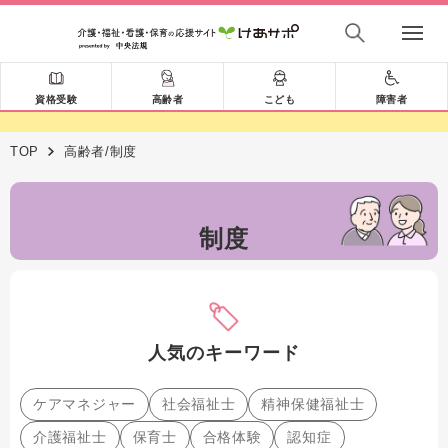
資格受験
高齢者
こども
障害者
TOP
高齢者/制度
制度
人気のキーワード
ケアマネジャー
社会福祉士
精神保健福祉士
介護福祉士
保育士
合格体験
認知症