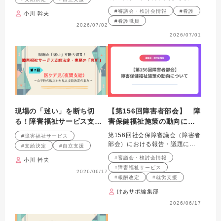
関係～介護保険優先の原則
会における議題について紹介し
#審議会・検討会情報
#看護
小川 幹夫
ます。
を考えてみる～
#看護職員
2026/07/02
2026/07/01
現場の「迷い」を断ち切
【第156回障害者部会】 障
る！障害福祉サービス支給
害保健福祉施策の動向につ
決定・実務の「急所」 第７
いて
第156回社会保障審議会（障害者
#障害福祉サービス
回 医ケア児（夜間支給）
部会）における報告・議題につ
#支給決定
#自立支援
～公平性の観点から見た支
いて紹介します。
#審議会・検討会情報
小川 幹夫
給決定の重み～
#障害福祉サービス
2026/06/17
#報酬改定
#就労支援
けあサポ編集部
2026/06/17