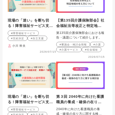
現場の「迷い」を断ち切
【第135回介護保険部会】社
る！障害福祉サービス支給
会福祉法等改正と特定地域
決定・実務の「急所」 第９
の考え方について
第135回介護保険部会における報
#障害福祉サービス
回連載 介護保険との適用
告・議題について紹介します。
#支給決定
#自立支援
関係～65歳介護保険移行後
#審議会・検討会情報
#介護
小川 幹夫
の支給決定は？～
#介護サービス
#社会福祉
2026/07/15
2026/07/15
現場の「迷い」を断ち切
第３回 2040年に向けた看護
る！障害福祉サービス支給
職員の養成・確保の在り方
決定・実務の「急所」 第８
に関する検討会
2040年に向けた看護職員の養
#障害福祉サービス
回連載 介護保険との適用
成・確保の在り方に関する検討
#支給決定
#自立支援