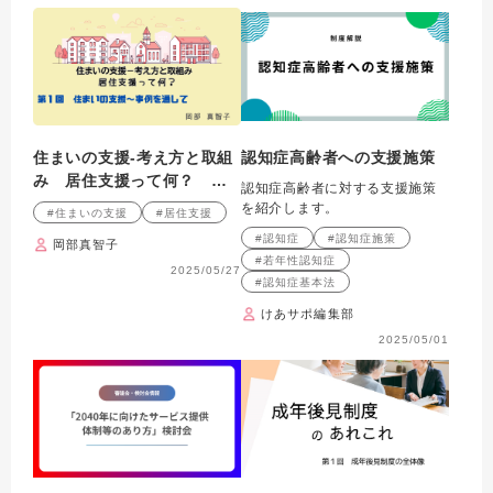
住まいの支援‐考え方と取組
認知症高齢者への支援施策
み 居住支援って何？ 第1
認知症高齢者に対する支援施策
回 住まいの支援～事例を
を紹介します。
#住まいの支援
#居住支援
通して
#認知症
#認知症施策
岡部真智子
#若年性認知症
2025/05/27
#認知症基本法
けあサポ編集部
2025/05/01