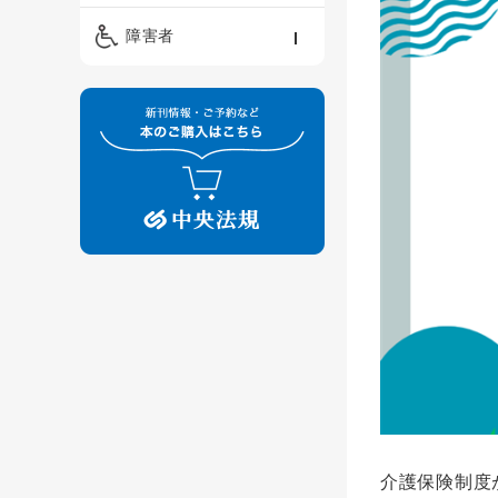
精神保健福祉士
ケアマネジメント・ソ
保育・教育／発達障害
障害者
ーシャルワーク
／子育て
介護福祉士
看護
障害者支援・福祉
保育士
制度
介護保険制度