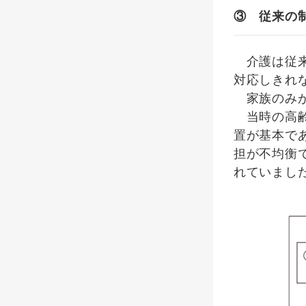
③ 従来の
介護は従来
対応しきれ
家族のみが
当時の高齢
置が基本で
担が不均衡
れていまし