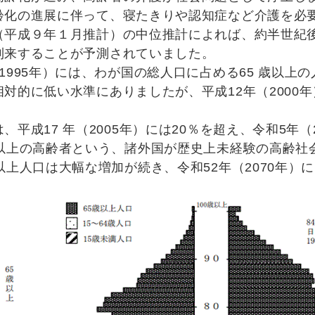
化の進展に伴って、寝たきりや認知症など介護を必要
（平成９年１月推計）の中位推計によれば、約半世紀後
到来することが予測されていました。
995年）には、わが国の総人口に占める65 歳以上の
対的に低い水準にありましたが、平成12年（2000年
平成17 年（2005年）には20％を超え、令和5年（20
歳以上の高齢者という、諸外国が歴史上未経験の高齢社
以上人口は大幅な増加が続き、令和52年（2070年）に