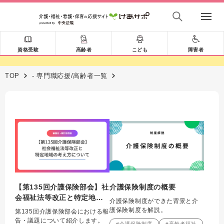
資格受験
高齢者
こども
障害者
TOP
- 専門職応援/高齢者一覧
【第135回介護保険部会】社
介護保険制度の概要
会福祉法等改正と特定地域
介護保険制度ができた背景と介
の考え方について
護保険制度を解説。
第135回介護保険部会における報
告・議題について紹介します。
#介護保険制度
#高齢者福祉