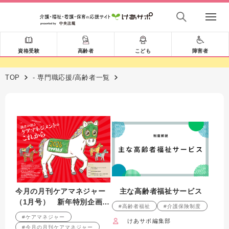
資格受験
高齢者
こども
障害者
TOP
- 専門職応援/高齢者一覧
今月の月刊ケアマネジャー
主な高齢者福祉サービス
（1月号） 新年特別企画
#高齢者福祉
#介護保険制度
識者が語るケアマネジメン
#ケアマネジャー
けあサポ編集部
トのこれから
#今月の月刊ケアマネジャー