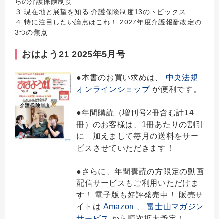
らの介護保険制度
３ 現在地と展望を知る 介護保険制度13のトピックス
４ 特に注目したい論点はこれ！ 2027年度介護報酬改定の
3つの焦点
おはよう21 2025年5月号
●本書のお買い求めは、
中央法規
オンラインショップ
が便利です。
●年間購読（増刊号2冊含む計14
冊）のお客様は、1冊あたりの割引
に 加えまして毎月の送料をサー
ビスさせていただきます！
●さらに、年間購読の方限定の動画
配信サービスもご利用いただけま
す！ 電子版も好評発売中！ 販売サ
イトは
Amazon
、
富士山マガジン
サービス
から順次拡大予定！