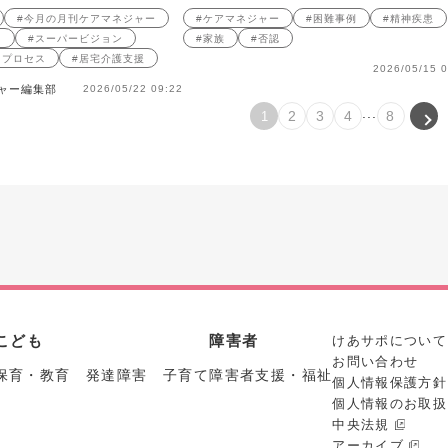
#今月の月刊ケアマネジャー
#ケアマネジャー
#困難事例
#精神疾患
ト
#スーパービジョン
#家族
#否認
トプロセス
#居宅介護支援
2026/05/15 0
ャー編集部
2026/05/22 09:22
...
2
3
4
8
1
こども
障害者
けあサポについて
お問い合わせ
保育・教育 発達障害 子育て
障害者支援・福祉
個人情報保護方針
個人情報のお取扱
中央法規
アーカイブ