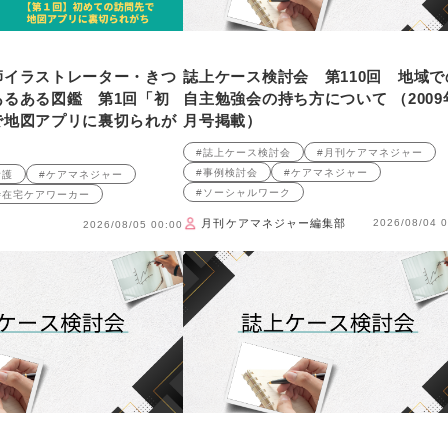
師イラストレーター・きつ
誌上ケース検討会 第110回 地域で
あるある図鑑 第1回「初
自主勉強会の持ち方について （2009
で地図アプリに裏切られが
月号掲載）
#誌上ケース検討会
#月刊ケアマネジャー
#事例検討会
#ケアマネジャー
看護
#ケアマネジャー
#ソーシャルワーク
#在宅ケアワーカー
月刊ケアマネジャー編集部
2026/08/04 0
2026/08/05 00:00