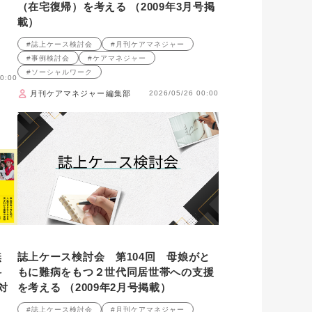
（在宅復帰）を考える （2009年3月号掲
載）
#誌上ケース検討会
#月刊ケアマネジャー
#事例検討会
#ケアマネジャー
#ソーシャルワーク
0:00
月刊ケアマネジャー編集部
2026/05/26 00:00
無
誌上ケース検討会 第104回 母娘がと
科
もに難病をもつ２世代同居世帯への支援
対
を考える （2009年2月号掲載）
#誌上ケース検討会
#月刊ケアマネジャー