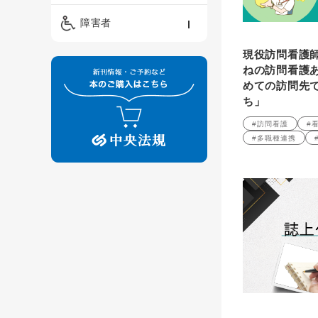
精神保健福祉士
ケアマネジメント・ソ
保育・教育／発達障害
障害者
ーシャルワーク
／子育て
介護福祉士
現役訪問看護
看護
障害者支援・福祉
保育士
ねの訪問看護
めての訪問先
制度
ち」
#訪問看護
#
#多職種連携