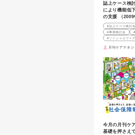
誌上ケース検討
により機能低
の支援 （200
#誌上ケース検討
#事例検討会
#ソーシャルワー
月刊ケアマネジ
今月の月刊ケ
基礎を押さえ