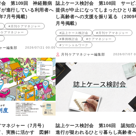
会 第109回 神経難病
誌上ケース検討会 第108回 サービ
下が進行している利用者へ
提供が中止になってしまったひとり
9年7月号掲載）
し高齢者への支援を振り返る （2009
月号掲載）
会
#月刊ケアマネジャー
#ケアマネジャー
#誌上ケース検討会
#月刊ケアマネジャー
ク
#事例検討会
#ケアマネジャー
#ソーシャルワーク
ャー編集部
2026/07/21 00:00
月刊ケアマネジャー編集部
2026/07/07 0
アマネジャー（7月号）
誌上ケース検討会 第106回 認知症
て、実務に活かす 図解!
進行が疑われるひとり暮らし高齢者