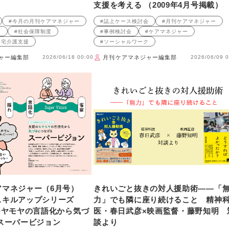
支援を考える （2009年4月号掲載）
#今月の月刊ケアマネジャー
#誌上ケース検討会
#月刊ケアマネジャー
ト
#社会保障制度
#事例検討会
#ケアマネジャー
居宅介護支援
#ソーシャルワーク
ャー編集部
2026/06/18 00:00
月刊ケアマネジャー編集部
2026/06/09 0
アマネジャー（6月号）
きれいごと抜きの対人援助術――「
スキルアップシリーズ
力」でも隣に座り続けること 精神
モヤモヤの言語化から気づ
医・春日武彦×映画監督・藤野知明 
スーパービジョン
談より