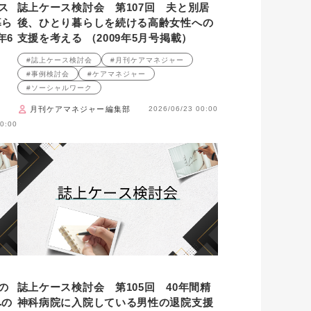
ス
誌上ケース検討会 第107回 夫と別居
暮ら
後、ひとり暮らしを続ける高齢女性への
年6
支援を考える （2009年5月号掲載）
#誌上ケース検討会
#月刊ケアマネジャー
#事例検討会
#ケアマネジャー
#ソーシャルワーク
月刊ケアマネジャー編集部
2026/06/23 00:00
0:00
の
誌上ケース検討会 第105回 40年間精
への
神科病院に入院している男性の退院支援