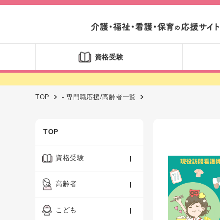
資格受験
TOP
- 専門職応援/高齢者一覧
TOP
資格受験
ケアマネジャー
高齢者
社会福祉士
認知症ケア・介護技術
こども