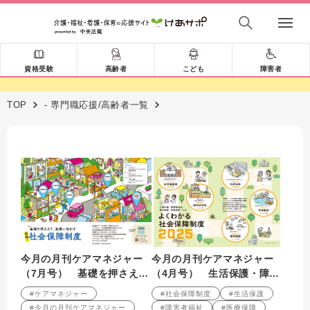
資格受験
高齢者
こども
障害者
TOP
- 専門職応援/高齢者一覧
今月の月刊ケアマネジャー
今月の月刊ケアマネジャー
（7月号） 基礎を押さえ
（4月号） 生活保護・障害
て、実務に活かす 図解! 社
者福祉・権利擁護・医療保
#ケアマネジャー
#社会保障制度
#生活保護
会保障制度
険・年金 よくわかる社会保
#今月の月刊ケアマネジャー
#障害者福祉
#医療保障