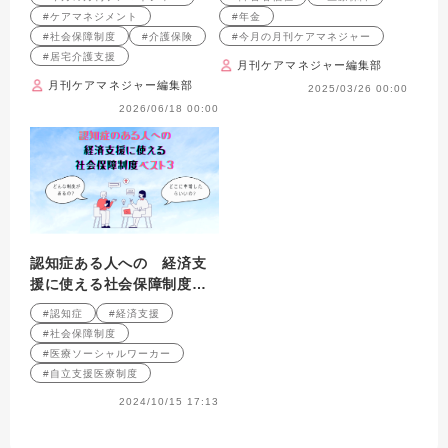
障制度2025
#ケアマネジメント
#年金
#社会保障制度
#介護保険
#今月の月刊ケアマネジャー
#居宅介護支援
月刊ケアマネジャー編集部
月刊ケアマネジャー編集部
2025/03/26 00:00
2026/06/18 00:00
認知症ある人への 経済支
援に使える社会保障制度ベ
スト３
#認知症
#経済支援
#社会保障制度
#医療ソーシャルワーカー
#自立支援医療制度
2024/10/15 17:13