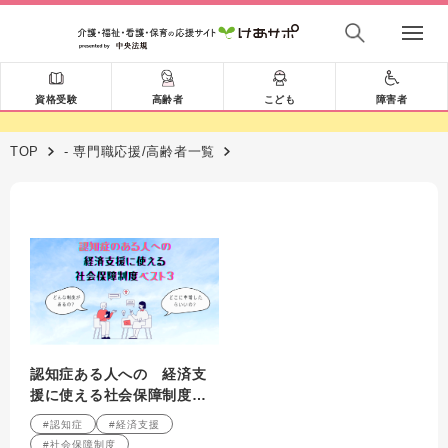
資格受験
高齢者
こども
障害者
TOP
- 専門職応援/高齢者一覧
認知症ある人への 経済支
援に使える社会保障制度ベ
スト３
#認知症
#経済支援
#社会保障制度