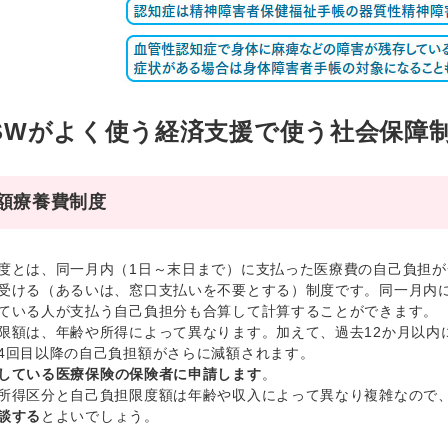
SWがよく使う経済支援で使う社会保障
額療養費制度
とは、同一月内（1日～末日まで）に支払った医療費の自己負担が
受ける（あるいは、窓口支払いを不要とする）制度です。同一月内
ている人が支払う自己負担分も合算して計算することができます。
額は、年齢や所得によって異なります。加えて、過去12か月以内
4回目以降の自己負担額がさらに減額されます。
している医療保険の保険者に申請します
。
得区分と自己負担限度額は年齢や収入によって異なり複雑なので
談する
とよいでしょう。