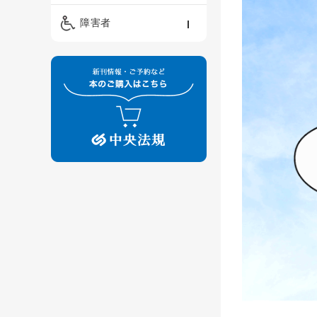
精神保健福祉士
ケアマネジメント・ソ
保育・教育／発達障害
障害者
ーシャルワーク
／子育て
介護福祉士
看護
障害者支援・福祉
保育士
制度