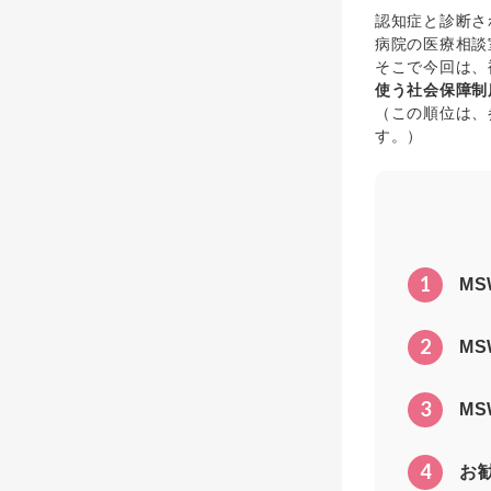
認知症と診断さ
病院の医療相談
そこで今回は、
使う社会保障制
（この順位は、
す。）
1
M
2
M
3
M
4
お