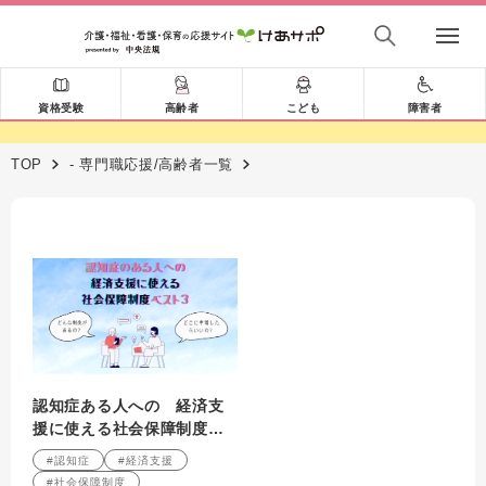
資格受験
高齢者
こども
障害者
TOP
- 専門職応援/高齢者一覧
認知症ある人への 経済支
援に使える社会保障制度ベ
スト３
#認知症
#経済支援
#社会保障制度