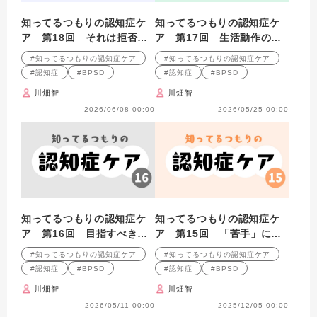
知ってるつもりの認知症ケ
知ってるつもりの認知症ケ
ア 第18回 それは拒否で
ア 第17回 生活動作の
はなくて自己決定？
「スイッチ」はどこにあ
#知ってるつもりの認知症ケア
#知ってるつもりの認知症ケア
る？
#認知症
#BPSD
#認知症
#BPSD
川畑智
川畑智
2026/06/08 00:00
2026/05/25 00:00
知ってるつもりの認知症ケ
知ってるつもりの認知症ケ
ア 第16回 目指すべきは
ア 第15回 「苦手」につ
サポーターよりもパートナ
いて本人に聞いてみたら？
#知ってるつもりの認知症ケア
#知ってるつもりの認知症ケア
ー？
#認知症
#BPSD
#認知症
#BPSD
川畑智
川畑智
2026/05/11 00:00
2025/12/05 00:00