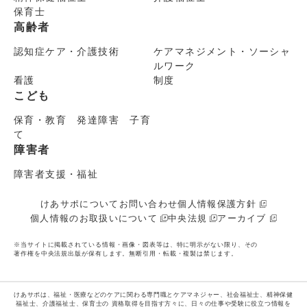
保育士
高齢者
認知症ケア・介護技術
ケアマネジメント・ソーシャ
ルワーク
看護
制度
こども
保育・教育 発達障害 子育
て
障害者
障害者支援・福祉
けあサポについて
お問い合わせ
個人情報保護方針
個人情報のお取扱いについて
中央法規
アーカイブ
※当サイトに掲載されている情報・画像・図表等は、特に明示がない限り、その
著作権を中央法規出版が保有します。無断引用・転載・複製は禁じます。
けあサポは、福祉・医療などのケアに関わる専門職とケアマネジャー、社会福祉士、精神保健
福祉士、介護福祉士、保育士の
資格取得を目指す方々に、日々の仕事や受験に役立つ情報を