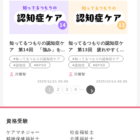
知ってるつもりの認知症ケ
知ってるつもりの認知症ケ
ア 第14回 「強み」を知
ア 第13回 疲れやすくな
るには、どうすればいい？
るのはなぜ？
#知ってるつもりの認知症ケア
#知ってるつもりの認知症ケア
#認知症
#BPSD
#認知症
#BPSD
川畑智
川畑智
2025/11/21 00:00
2025/10/14 00:00
...
2
3
4
1
資格受験
ケアマネジャー
社会福祉士
精神保健福祉士
介護福祉士