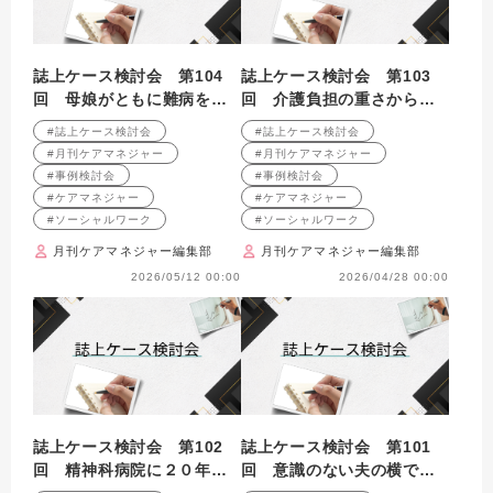
誌上ケース検討会 第104
誌上ケース検討会 第103
回 母娘がともに難病をも
回 介護負担の重さから施
つ２世代同居世帯への支援
設入所に至ったケースへの
#誌上ケース検討会
#誌上ケース検討会
を考える （2009年2月号掲
支援を振り返る （2009年1
#月刊ケアマネジャー
#月刊ケアマネジャー
載）
月号掲載）
#事例検討会
#事例検討会
#ケアマネジャー
#ケアマネジャー
#ソーシャルワーク
#ソーシャルワーク
月刊ケアマネジャー編集部
月刊ケアマネジャー編集部
2026/05/12 00:00
2026/04/28 00:00
誌上ケース検討会 第102
誌上ケース検討会 第101
回 精神科病院に２０年間
回 意識のない夫の横で涙
入院している統合失調症の
に暮れる妻をどう理解し、