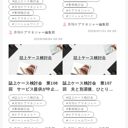
#誌上ケース検討会
載）
月号掲載）
#事例検討会
#月刊ケアマネジャー
#ケアマネジャー
#事例検討会
#ソーシャルワーク
#ケアマネジャー
#ソーシャルワーク
月刊ケアマネジャー編集部
2026/07/21 00:00
月刊ケアマネジャー編集部
2026/08/04 00:00
誌上ケース検討会 第108
誌上ケース検討会 第107
回 サービス提供が中止に
回 夫と別居後、ひとり暮
なってしまったひとり暮ら
らしを続ける高齢女性への
#誌上ケース検討会
#誌上ケース検討会
し高齢者への支援を振り返
支援を考える （2009年5月
#月刊ケアマネジャー
#月刊ケアマネジャー
る （2009年6月号掲載）
号掲載）
#事例検討会
#事例検討会
#ケアマネジャー
#ケアマネジャー
#ソーシャルワーク
#ソーシャルワーク