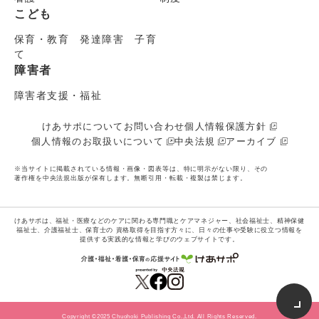
こども
保育・教育 発達障害 子育
て
障害者
障害者支援・福祉
けあサポについて
お問い合わせ
個人情報保護方針
個人情報のお取扱いについて
中央法規
アーカイブ
※当サイトに掲載されている情報・画像・図表等は、特に明示がない限り、その
著作権を中央法規出版が保有します。無断引用・転載・複製は禁じます。
けあサポは、福祉・医療などのケアに関わる専門職とケアマネジャー、社会福祉士、精神保健
福祉士、介護福祉士、保育士の
資格取得を目指す方々に、日々の仕事や受験に役立つ情報を
提供する実践的な情報と学びのウェブサイトです。
Copyright ©2025 Chuohoki Publishing Co.,Ltd. All Rights Reserved.