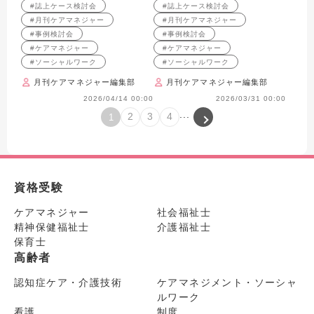
#誌上ケース検討会
#誌上ケース検討会
男性への支援を考える
支えていくか （2008年11
#月刊ケアマネジャー
#月刊ケアマネジャー
（2008年12月号掲載）
月号掲載）
#事例検討会
#事例検討会
#ケアマネジャー
#ケアマネジャー
#ソーシャルワーク
#ソーシャルワーク
月刊ケアマネジャー編集部
月刊ケアマネジャー編集部
2026/04/14 00:00
2026/03/31 00:00
...
2
3
4
1
資格受験
ケアマネジャー
社会福祉士
精神保健福祉士
介護福祉士
保育士
高齢者
認知症ケア・介護技術
ケアマネジメント・ソーシャ
ルワーク
看護
制度