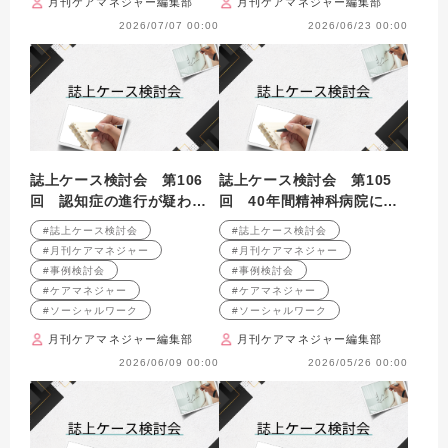
月刊ケアマネジャー編集部
月刊ケアマネジャー編集部
2026/07/07 00:00
2026/06/23 00:00
誌上ケース検討会 第106
誌上ケース検討会 第105
回 認知症の進行が疑われ
回 40年間精神科病院に入
るひとり暮らし高齢者への
院している男性の退院支援
#誌上ケース検討会
#誌上ケース検討会
支援を考える （2009年4月
（在宅復帰）を考える
#月刊ケアマネジャー
#月刊ケアマネジャー
号掲載）
（2009年3月号掲載）
#事例検討会
#事例検討会
#ケアマネジャー
#ケアマネジャー
#ソーシャルワーク
#ソーシャルワーク
月刊ケアマネジャー編集部
月刊ケアマネジャー編集部
2026/06/09 00:00
2026/05/26 00:00