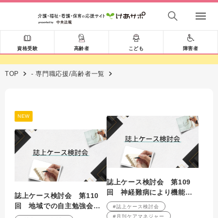
資格受験
高齢者
こども
障害者
TOP
- 専門職応援/高齢者一覧
NEW
誌上ケース検討会 第109
回 神経難病により機能低
誌上ケース検討会 第110
下が進行している利用者へ
回 地域での自主勉強会の
#誌上ケース検討会
の支援 （2009年7月号掲
持ち方について （2009年8
#月刊ケアマネジャー