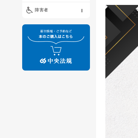
精神保健福祉士
ケアマネジメント・ソ
保育・教育／発達障害
障害者
ーシャルワーク
／子育て
介護福祉士
看護
障害者支援・福祉
保育士
制度