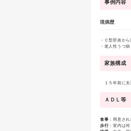
事例内容
現病歴
・Ｃ型肝炎から
・老人性うつ病
家族構成
１５年前に夫死
ＡＤＬ等
食事
：用意され
歩行
：室内は何