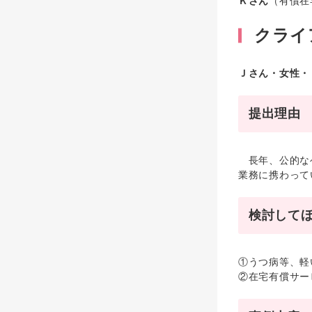
Ｋさん
（有償在
クライ
Ｊさん・女性・
提出理由
長年、公的なヘ
業務に携わって
検討して
①うつ病等、軽
②在宅有償サー