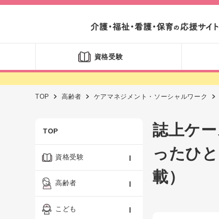
資格受験
TOP
高齢者
ケアマネジメント・ソーシャルワーク
誌上ケー
TOP
ったひと
資格受験
載）
ケアマネジャー
高齢者
社会福祉士
認知症ケア・介護技術
こども