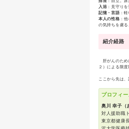
排泄
：自立。尿
入浴
：見守りを
記憶・言語
：軽
本人の性格
：他
の気持ちを慮る
紹介経路
肝がんのために
２）による限度
ここから先は、
プロフィー
奥川 幸子（
対人援助職
東京都健康
沢大学医療