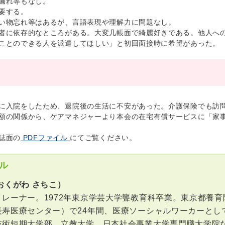
漏れ等もなし。
要する。
い物忘れ等はあるが、言語表現や理解力に問題なし。
者に依存的なところがある。大変几帳面で綺麗好きである。他人へ
ことのできる人を派遣してほしい」と初回面接時に希望があった。
入院をしたため、退院後の生活に不安があった。介護保険でも訪問
額の関係から、ケアマネジャーより本会の在宅有償サービスに「家
誌面の
PDFファイル
にてご覧ください。
ル
おくがわ さちこ）
トレーナー。1972年東京学芸大学聾教育科卒業。東京都養
長寿医療センター）で24年間、医療ソーシャルワーカーとし
技術短期大学部、立教大学、日本社会事業大学専門職大学院