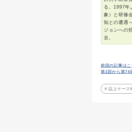
る。199
象）と研修
知との遭遇
ジョンへの招
去。
前回の記事はこ
第1回から第7
# 誌上ケース