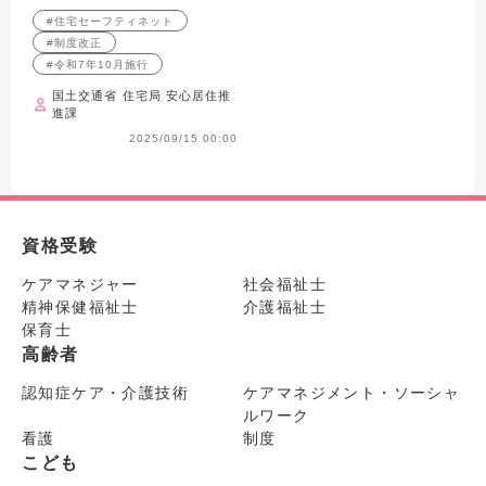
回 住まいのセーフティネ
#住宅セーフティネット
ット ～なぜ今、「住ま
#制度改正
い」が重要なのか～
#令和7年10月施行
国土交通省 住宅局 安心居住推
進課
2025/09/15 00:00
資格受験
ケアマネジャー
社会福祉士
精神保健福祉士
介護福祉士
保育士
高齢者
認知症ケア・介護技術
ケアマネジメント・ソーシャ
ルワーク
看護
制度
こども