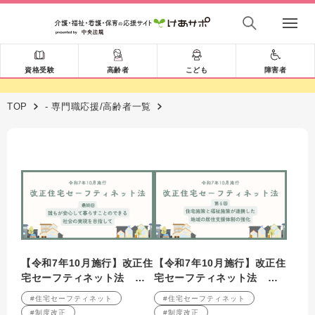
資格受験
高齢者
こども
障害者
TOP
- 専門職応援/高齢者一覧
【令和7年10月施行】改正住
【令和7年10月施行】改正住
宅セーフティネット法 最
宅セーフティネット法 第6
終回 誰もが安心して暮ら
回 住宅施策と福祉施策が
#住宅セーフティネット
#住宅セーフティネット
すことのできる社会の実現
連携した地域の居住支援体
#制度改正
#制度改正