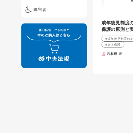
精神保健福祉士
ケアマネジメント・ソ
保育・教育／発達障害
障害者
ーシャルワーク
／子育て
介護福祉士
成年後見制度
看護
障害者支援・福祉
保育士
保護の原則と
制度
#成年後見制度の
#身上保護
君和田 豊