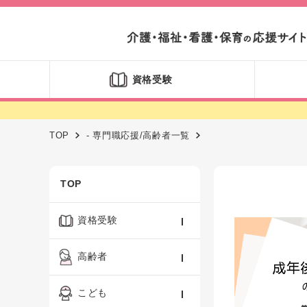
資格受験
TOP
- 専門職応援/高齢者一覧
TOP
資格受験
ケアマネジャー
高齢者
社会福祉士
認知症ケア・介護技術
こども