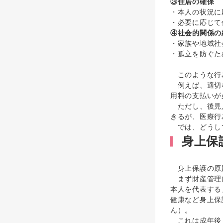
③住居の確保
・本人の状況に
・必要に応じて
④社会的関係の
・家族や地域社
・孤立を防ぐた
このような行為
例えば、適切な
用料の支払いが
ただし、後見人
きるが、医療行
では、どうして
身上保
身上保護の原則
まず財産管理に
本人を代表する
健康など身上保
ん）。
これは成年後見