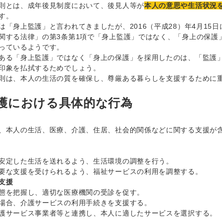
則とは、成年後見制度において、後見人等が
本人の意思や生活状況
す。
「身上監護」と言われてきましたが、2016（平成28）年4月15日
関する法律」の第3条第1項で「身上監護」ではなく、「身上の保護
っているようです。
る「身上監護」ではなく「身上の保護」を採用したのは、「監護」
印象を払拭するためでしょう。
は、本人の生活の質を確保し、尊厳ある暮らしを支援するために
護における具体的な行為
本人の生活、医療、介護、住居、社会的関係などに関する支援が含
安定した生活を送れるよう、生活環境の調整を行う。
要な支援を受けられるよう、福祉サービスの利用を調整する。
支援
態を把握し、適切な医療機関の受診を促す。
場合、介護サービスの利用手続きを支援する。
護サービス事業者等と連携し、本人に適したサービスを選択する。