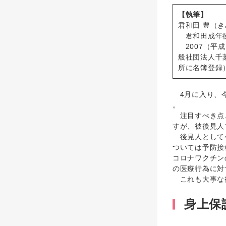
【執筆】
君和田 豊（き
君和田成年後
2007（平
般社団法人千
所に名簿登録
4月に入り、今
。
注目すべき点
すが、被後見人
後見人として今
ついては予防接
コロナワクチン
の医療行為に対
これも大事な後
身上保