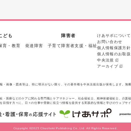
こども
障害者
けあサポについて
お問い合わせ
保育・教育 発達障害 子育て
障害者支援・福祉
個人情報保護方針
個人情報のお取扱
中央法規
アーカイブ
報・画像・図表等は、特に明示がない限り、その著作権を中央法規出版が保有します。無
祉・医療などのケアに関わる専門職とケアマネジャー、社会福祉士、精神保健福祉士、介護
を目指す方々に、日々の仕事や受験に役立つ情報を提供する実践的な情報と学びのウェブサ
Copyright ©2025 Chuohoki Publishing Co.,Ltd. All Rights Reserved.