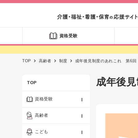
資格受験
TOP
高齢者
制度
成年後見制度のあれこれ 第6回
成年後見
TOP
資格受験
ケアマネジャー
高齢者
社会福祉士
認知症ケア・介護技術
こども