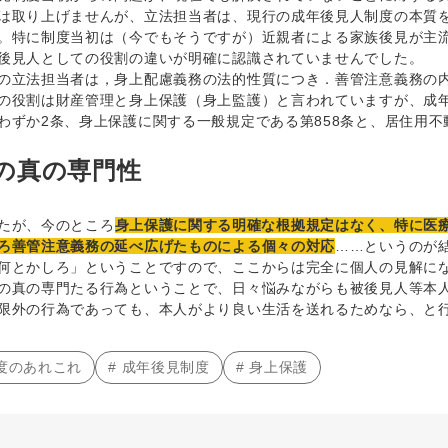
は取り上げませんが、立法担当者は、現行の成年後見人制度の本質
。特に制度当初は（今でもそうですが）近親者による家族後見が主
後見人としての役割の違いが明確に認識されていませんでした。
立法担当者は，身上配慮義務の法的性質につき．善管注意義務の内
の役割は財産管理と身上保護（身上監護）と言われていますが、成
わずか2条、身上保護に関する一般規定である第858条と、居住用不
の真の専門性
たが、今のところ
身上保護に関する明確な根拠規定はなく、特に医
ろ善管注意義務の延べ広げたものによる個々の対応
……というのが
とかしろ」ということですので、ここからは完全に個人の見解にな
の真の専門たる行為ということで、日々悩みながらも被後見人等本
限外の行為であっても、本人がより良い生活を送れるためなら、と
制度のあれこれ
# 成年後見制度
# 身上保護