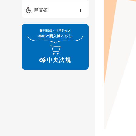
精神保健福祉士
ケアマネジメント・ソ
保育・教育／発達障害
障害者
ーシャルワーク
／子育て
介護福祉士
看護
障害者支援・福祉
保育士
制度