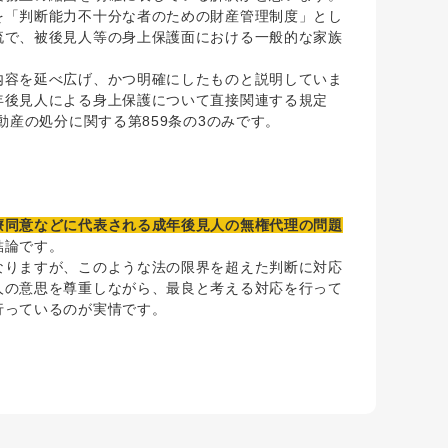
を「判断能力不十分な者のための財産管理制度」とし
流で、被後見人等の身上保護面における一般的な家族
容を延べ広げ、かつ明確にしたものと説明していま
年後見人による身上保護について直接関連する規定
動産の処分に関する第859条の3のみです。
療同意などに代表される成年後見人の無権代理の問題
結論です。
りますが、このような法の限界を超えた判断に対応
人の意思を尊重しながら、最良と考える対応を行って
行っているのが実情です。