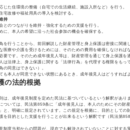
応じた住環境の整備（自宅での生活継続、施設入所など）を行う。
住宅改修や福祉用具の導入を検討する。
維持
会とのつながりを維持・強化するための支援を行う。
めに、本人の希望に沿った社会参加の機会を確保する。
を行うことから、前回解説した財産管理と身上保護は密接に関連
医療や介護を受けるためには、そのための費用を確保しなければな
必要です。そのため成年後見人等は、財産管理を通じて身上保護を
は法律上、身上保護に関する「法律行為」を代理する権限をもって
為の同意はできない）。
も本人が同意できない状態にあるとき、成年後見人はどうすれば
護の法的根拠
は、成年後見制度を定めた民法に基づいているという解釈があり
ついては、民法第859条に「成年後見人は、本人のためにその財
」と、明確に規定されています。この規定を根拠に、目的としての
護を目的とした支援を行うことが出来るという解釈です（民法第85
制度当初からの問題が、現在でも解決されていないことに対する実