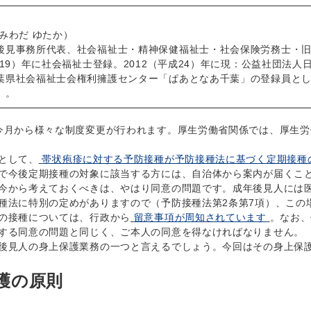
みわだ ゆたか）
見事務所代表、社会福祉士・精神保健福祉士・社会保険労務士・旧
成19）年に社会福祉士登録。2012（平成24）年に現：公益社団法
葉県社会福祉士会権利擁護センター「ぱあとなあ千葉」の登録員と
）。
月から様々な制度変更が行われます。厚生労働省関係では、厚生労
として、
帯状疱疹に対する予防接種が予防接種法に基づく定期接種
で今後定期接種の対象に該当する方には、自治体から案内が届くこ
から考えておくべきは、やはり同意の問題です。成年後見人には医
種法に特別の定めがありますので（予防接種法第2条第7項）、この
の接種については、行政から
留意事項が周知されています
。なお、
する同意の問題と同じく、ご本人の同意を得なければなりません。
見人の身上保護業務の一つと言えるでしょう。今回はその身上保
護の原則