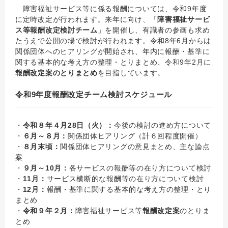
障害福祉サービス等に係る報酬については、令和9年度
に定時改定が行われます。来年に向け、「
障害福祉サービ
ス等報酬改定検討チーム
」を開催し、有識者の参画も求め
たうえで公開の場で検討が行われます。令和8年6月からは
関係団体へのヒアリングが開始され、年内に報酬・基準に
関する基本的な考え方の整理・とりまとめ、令和9年2月に
報酬改定案のとりまとめ
を目指しています。
令和9年度報酬改定チーム検討スケジュール
・
令和８年４月28日（火）：
今後の検討の進め方について
・
６月～８月：
関係団体ヒアリング（計６回程度開催）
・
８月末頃：
関係団体ヒアリングの意見まとめ、主な論点
案
・
９月～10月：
各サービスの報酬等の在り方について検討
・
11月：
サービス横断的な報酬等の在り方について検討
・
12月：
報酬・基準に関する基本的な考え方の整理・とり
まとめ
・
令和９年２月：
障害福祉サービス等
報酬改定案
のとりま
とめ