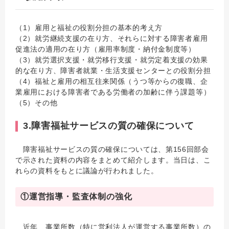
（1）雇用と福祉の役割分担の基本的考え方
（2）就労継続支援の在り方、それらに対する障害者雇用
促進法の適用の在り方（雇用率制度・納付金制度等）
（3）就労選択支援・就労移行支援・就労定着支援の効果
的な在り方、障害者就業・生活支援センターとの役割分担
（4）福祉と雇用の相互往来関係（うつ等からの復職、企
業雇用における障害者である労働者の加齢に伴う課題等）
（5）その他
3.障害福祉サービスの質の確保について
障害福祉サービスの質の確保に
ついては、第156回部会
で示された資料の内容をまとめて紹介します。当日は、こ
れらの資料をもとに議論が行われました。
①運営指導・監査体制の強化
近年、事業所数（特に営利法人が運営する事業所数）の