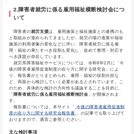
2.障害者就労に係る雇用福祉横断検討会につ
いて
障害者の
就労支援
は、雇用施策と福祉施策との連携のも
と取組みが進められてきましたが、就労の場の進展や福祉
施策の利用者像の変化などに伴い、障害者就労に係る雇
用・福祉の果たすべき役割も変化し、改めて整理・対応す
べき課題が存在しています。
就労系障害福祉サービスについては、令和8年2月に「今
後の障害者雇用促進制度の在り方に関する研究会」によ
り、報告書がとりまとめられ、雇用・福祉の役割分担な
ど、両面から検討していく必要があるとされています。こ
のため、具体的な検討の方向性を議論することを目的に、
「
障害者就労に係る雇用福祉横断検討会
」が開催されま
す。
報告書については、本サイト「
今後の障害者雇用促進制
度の在り方に関する研究会報告書
」の記事でも取り上げて
おりますので、適宜ご参照ください。
主な検討事項