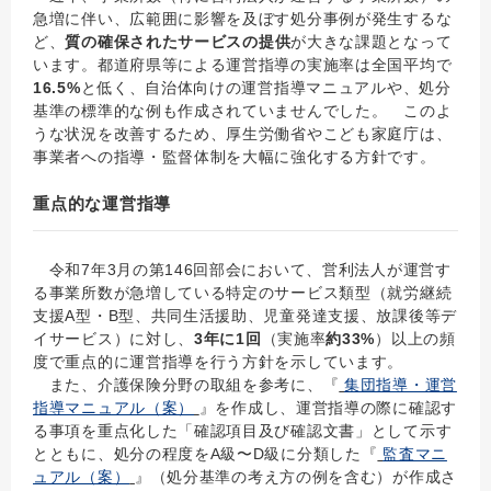
急増に伴い、広範囲に影響を及ぼす処分事例が発生するな
ど、
質の確保されたサービスの提供
が大きな課題となって
います。都道府県等による運営指導の実施率は全国平均で
16.5%
と低く、自治体向けの運営指導マニュアルや、処分
基準の標準的な例も作成されていませんでした。 このよ
うな状況を改善するため、厚生労働省やこども家庭庁は、
事業者への指導・監督体制を大幅に強化する方針です。
重点的な運営指導
令和7年3月の第146回部会において、営利法人が運営す
る事業所数が急増している特定のサービス類型（就労継続
支援A型・B型、共同生活援助、児童発達支援、放課後等デ
イサービス）に対し、
3年に1回
（実施率
約33%
）以上の頻
度で重点的に運営指導を行う方針を示しています。
また、介護保険分野の取組を参考に、『
集団指導・運営
指導マニュアル（案）
』を作成し、運営指導の際に確認す
る事項を重点化した「確認項目及び確認文書」として示す
とともに、処分の程度をA級〜D級に分類した『
監査マニ
ュアル（案）
』（処分基準の考え方の例を含む）が作成さ