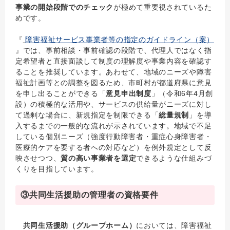
事業の開始段階でのチェック
が極めて重要視されているた
めです。
『
障害福祉サービス事業者等の指定のガイドライン（案）
』では、事前相談・事前確認の段階で、代理人ではなく指
定希望者と直接面談して制度の理解度や事業内容を確認す
ることを推奨しています。あわせて、地域のニーズや障害
福祉計画等との調整を図るため、市町村が都道府県に意見
を申し出ることができる「
意見申出制度
」（令和6年4月創
設）の積極的な活用や、サービスの供給量がニーズに対し
て過剰な場合に、新規指定を制限できる「
総量規制
」を導
入するまでの一般的な流れが示されています。地域で不足
している個別ニーズ（強度行動障害者・重症心身障害者・
医療的ケアを要する者への対応など）を例外規定として反
映させつつ、
質の高い事業者を選定
できるような仕組みづ
くりを目指しています。
③共同生活援助の管理者の資格要件
共同生活援助（グループホーム）
においては、障害福祉