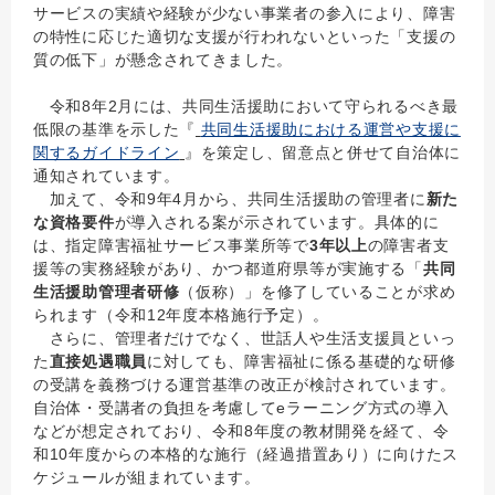
サービスの実績や経験が少ない事業者の参入により、障害
の特性に応じた適切な支援が行われないといった「支援の
質の低下」が懸念されてきました。
令和8年2月には、共同生活援助において守られるべき最
低限の基準を示した『
共同生活援助における運営や支援に
関するガイドライン
』を策定し、留意点と併せて自治体に
通知されています。
加えて、令和9年4月から、共同生活援助の管理者に
新た
な資格要件
が導入される案が示されています。具体的に
は、指定障害福祉サービス事業所等で
3年以上
の障害者支
援等の実務経験があり、かつ都道府県等が実施する「
共同
生活援助管理者研修
（仮称）」を修了していることが求め
られます（令和12年度本格施行予定）。
さらに、管理者だけでなく、世話人や生活支援員といっ
た
直接処遇職員
に対しても、障害福祉に係る基礎的な研修
の受講を義務づける運営基準の改正が検討されています。
自治体・受講者の負担を考慮してeラーニング方式の導入
などが想定されており、令和8年度の教材開発を経て、令
和10年度からの本格的な施行（経過措置あり）に向けたス
ケジュールが組まれています。