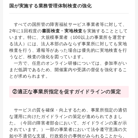
国が実施する業務管理体制検査の強化
すべての国所管の障害福祉サービス事業者等に対して、
2年に1回程度の
書面検査・実地検査
を実施することとして
います。特に、大規模事業者（100以上の事業所を運営す
る法人）には、法人本部のみならず事業所に対しても実地
検査を行う、通報等があった場合は優先的に実地検査を行
うなど、検査の強化を図っています。
一方で、任意のオンライン研修については、参加率がい
まだ低調であるため、開催案内や受講の督促を強化するこ
とが求められます。
②適正な事業所指定を促すガイドラインの策定
サービスの質を確保・向上するため、事業所指定の適切
な運用に向けたガイドラインの策定が進められてきまし
た。（今回の障害者部会において、ガイドラインの案が示
されています。）一部の事業者において法令遵守意識の欠
如や不適切な支援、行政処分の事例がみられることから、