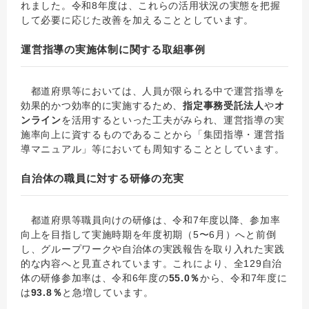
れました。令和8年度は、これらの活用状況の実態を把握
して必要に応じた改善を加えることとしています。
運営指導の実施体制に関する取組事例
都道府県等においては、人員が限られる中で運営指導を
効果的かつ効率的に実施するため、
指定事務受託法人
や
オ
ンライン
を活用するといった工夫がみられ、運営指導の実
施率向上に資するものであることから「集団指導・運営指
導マニュアル」等においても周知することとしています。
自治体の職員に対する研修の充実
都道府県等職員向けの研修は、令和7年度以降、参加率
向上を目指して実施時期を年度初期（5〜6月）へと前倒
し、グループワークや自治体の実践報告を取り入れた実践
的な内容へと見直されています。これにより、全129自治
体の研修参加率は、令和6年度の
55.0％
から、令和7年度に
は
93.8％
と急増しています。