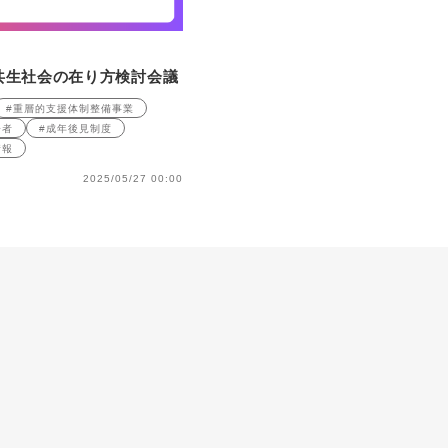
共生社会の在り方検討会議
#重層的支援体制整備事業
齢者
#成年後見制度
情報
2025/05/27 00:00