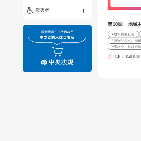
精神保健福祉士
ケアマネジメント・ソ
保育・教育／発達障害
障害者
ーシャルワーク
／子育て
介護福祉士
第10回 地域
看護
障害者支援・福祉
保育士
#地域共生社会
制度
#身寄りのない高
#審議会・検討会
けあサポ編集部