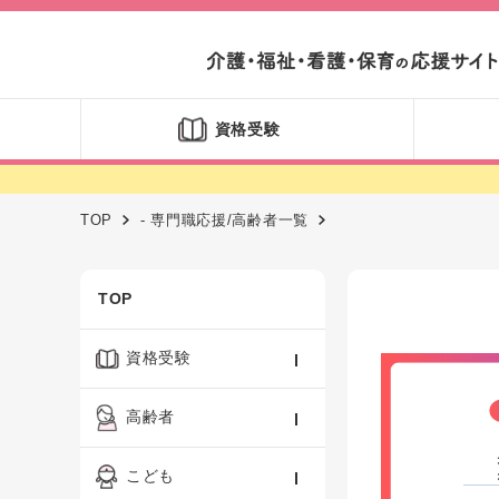
資格受験
TOP
- 専門職応援/高齢者一覧
TOP
資格受験
ケアマネジャー
高齢者
社会福祉士
認知症ケア・介護技術
こども