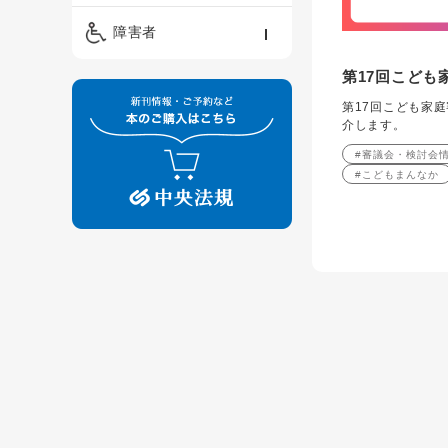
精神保健福祉士
ケアマネジメント・ソ
保育・教育／発達障害
障害者
ーシャルワーク
／子育て
介護福祉士
第17回こども
看護
障害者支援・福祉
保育士
第17回こども家
制度
介します。
#審議会・検討会
#こどもまんなか