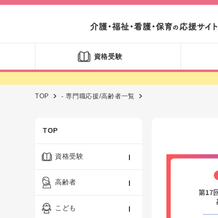
資格受験
TOP
- 専門職応援/高齢者一覧
TOP
資格受験
ケアマネジャー
高齢者
社会福祉士
認知症ケア・介護技術
こども