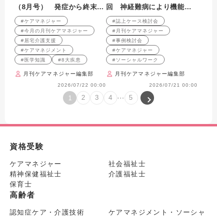
（8月号） 発症から終末期
回 神経難病により機能低
まで 3つのフェーズでとら
下が進行している利用者へ
#ケアマネジャー
#誌上ケース検討会
える 8大疾患の知識と支援
の支援 （2009年7月号掲
#今月の月刊ケアマネジャー
#月刊ケアマネジャー
載）
#居宅介護支援
#事例検討会
#ケアマネジメント
#ケアマネジャー
#医学知識
#8大疾患
#ソーシャルワーク
月刊ケアマネジャー編集部
月刊ケアマネジャー編集部
2026/07/22 00:00
2026/07/21 00:00
...
2
3
4
5
1
資格受験
ケアマネジャー
社会福祉士
精神保健福祉士
介護福祉士
保育士
高齢者
認知症ケア・介護技術
ケアマネジメント・ソーシャ