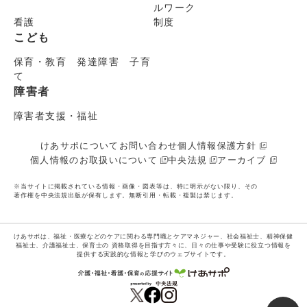
ルワーク
看護
制度
こども
保育・教育 発達障害 子育
て
障害者
障害者支援・福祉
けあサポについて
お問い合わせ
個人情報保護方針
個人情報のお取扱いについて
中央法規
アーカイブ
※当サイトに掲載されている情報・画像・図表等は、特に明示がない限り、その
著作権を中央法規出版が保有します。無断引用・転載・複製は禁じます。
けあサポは、福祉・医療などのケアに関わる専門職とケアマネジャー、社会福祉士、精神保健
福祉士、介護福祉士、保育士の
資格取得を目指す方々に、日々の仕事や受験に役立つ情報を
提供する実践的な情報と学びのウェブサイトです。