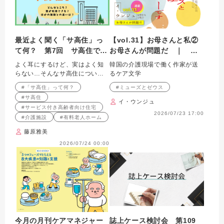
最近よく聞く「サ高住」っ
【vol.31】お母さんと私②
て何？ 第7回 サ高住で働
お母さんが問題だ ｜ 私
く介護職
はミューズとゼウスのケア
よく耳にするけど、実はよく知
韓国の介護現場で働く作家が送
ラーです
らない…そんなサ高住について
るケア文学
解説します
#「サ高住」って何？
#ミューズとゼウス
#サ高住
イ・ウンジュ
#サービス付き高齢者向け住宅
2026/07/23 17:00
#介護施設
#有料老人ホーム
藤原雅美
2026/07/24 00:00
今月の月刊ケアマネジャー
誌上ケース検討会 第109