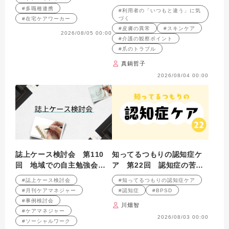
裏切られがち」
と違う」を見逃さないためのポ
#多職種連携
#利用者の「いつもと違う」に気
イントを解説しま
づく
#在宅ケアワーカー
#皮膚の異常
#スキンケア
2026/08/05 00:00
#介護の観察ポイント
#爪のトラブル
真鍋哲子
2026/08/04 00:00
誌上ケース検討会 第110
知ってるつもりの認知症ケ
回 地域での自主勉強会の
ア 第22回 認知症の苦手
持ち方について （2009年8
は5W1H？
#誌上ケース検討会
#知ってるつもりの認知症ケア
月号掲載）
#月刊ケアマネジャー
#認知症
#BPSD
#事例検討会
川畑智
#ケアマネジャー
2026/08/03 00:00
#ソーシャルワーク