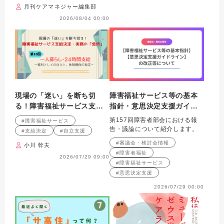
月刊ケアマネジャー編集部
2026/08/04 00:00
現場の「迷い」を断ち切
障害福祉サービス等の基本
る！障害福祉サービス支給
指針・意思決定支援ガイド
決定・実務の「急所」 第10
ラインの改正等について
第157回障害者部会における報
#障害福祉サービス
回連載 一人暮らし・24時
告・議論について紹介します。
#支給決定
#自立支援
間支給 ～権利としての自
#審議会・検討会情報
小川 幹夫
立と、体制確保の現実～
#障害者福祉
2026/07/29 09:00
#障害福祉サービス
#意思決定支援
2026/07/29 00:00