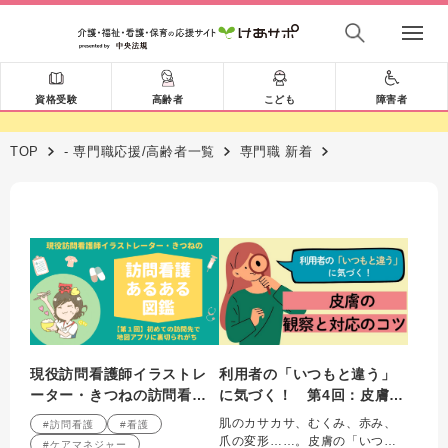
資格受験
高齢者
こども
障害者
TOP
- 専門職応援/高齢者一覧
専門職 新着
現役訪問看護師イラストレ
利用者の「いつもと違う」
ーター・きつねの訪問看護
に気づく！ 第4回：皮膚の
あるある図鑑 第1回「初め
観察と対応のコツ
肌のカサカサ、むくみ、赤み、
#訪問看護
#看護
ての訪問先で地図アプリに
爪の変形……。皮膚の「いつも
#ケアマネジャー