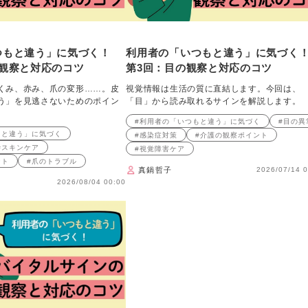
つもと違う」に気づく！
利用者の「いつもと違う」に気づ
の観察と対応のコツ
第3回：目の観察と対応のコツ
くみ、赤み、爪の変形……。皮
視覚情報は生活の質に直結します。今回は、
う」を見逃さないためのポイン
「目」から読み取れるサインを解説します。
#利用者の「いつもと違う」に気づく
#目の異
もと違う」に気づく
#感染症対策
#介護の観察ポイント
#スキンケア
#視覚障害ケア
ント
#爪のトラブル
真鍋哲子
2026/07/14 0
2026/08/04 00:00