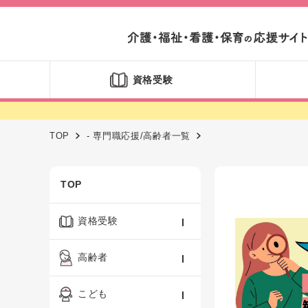
資格受験
TOP
- 専門職応援/高齢者一覧
TOP
資格受験
ケアマネジャー
高齢者
社会福祉士
認知症ケア・介護技術
こども