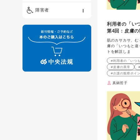
精神保健福祉士
ケアマネジメント・ソ
保育・教育／発達障害
障害者
ーシャルワーク
／子育て
介護福祉士
利用者の「い
看護
障害者支援・福祉
保育士
第4回：皮膚
制度
肌のカサカサ、む
膚の「いつもと違
トを解説しま
#利用者の「いつ
#皮膚の異常
#介護の観察ポイ
真鍋哲子