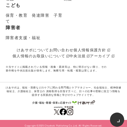
こども
保育・教育 発達障害 子育
て
障害者
障害者支援・福祉
けあサポについて
お問い合わせ
個人情報保護方針
個人情報のお取扱いについて
中央法規
アーカイブ
※当サイトに掲載されている情報・画像・図表等は、特に明示がない限り、その
著作権を中央法規出版が保有します。無断引用・転載・複製は禁じます。
けあサポは、福祉・医療などのケアに関わる専門職とケアマネジャー、社会福祉士、精神保健
福祉士、介護福祉士、保育士の
資格取得を目指す方々に、日々の仕事や受験に役立つ情報を
提供する実践的な情報と学びのウェブサイトです。
Copyright ©2025 Chuohoki Publishing Co.,Ltd. All Rights Reserved.