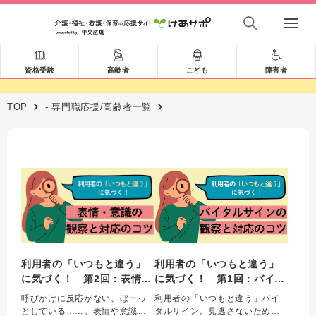
資格受験
高齢者
こども
障害者
TOP
- 専門職応援/高齢者一覧
利用者の「いつもと違う」
利用者の「いつもと違う」
に気づく！ 第2回：表情・
に気づく！ 第1回：バイタ
意識の観察と対応のコツ
ルサインの観察と対応のコ
呼びかけに反応がない、ぼーっ
利用者の「いつもと違う」バイ
ツ
としている……。表情や意識の
タルサイン。見逃さないための