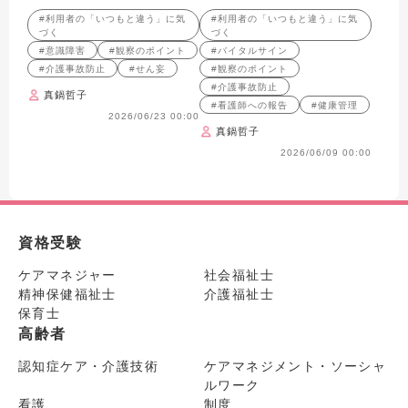
「いつもと違う」を見逃さない
観察ポイントと、適切な対応を
#利用者の「いつもと違う」に気
#利用者の「いつもと違う」に気
ためのポイントを
解説します。
づく
づく
#意識障害
#観察のポイント
#バイタルサイン
#介護事故防止
#せん妄
#観察のポイント
#介護事故防止
真鍋哲子
#看護師への報告
#健康管理
2026/06/23 00:00
真鍋哲子
2026/06/09 00:00
資格受験
ケアマネジャー
社会福祉士
精神保健福祉士
介護福祉士
保育士
高齢者
認知症ケア・介護技術
ケアマネジメント・ソーシャ
ルワーク
看護
制度