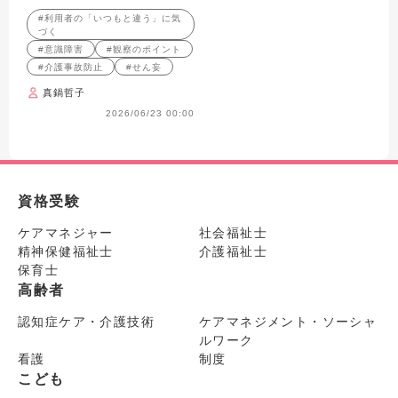
「いつもと違う」を見逃さない
#利用者の「いつもと違う」に気
ためのポイントを
づく
#意識障害
#観察のポイント
#介護事故防止
#せん妄
真鍋哲子
2026/06/23 00:00
資格受験
ケアマネジャー
社会福祉士
精神保健福祉士
介護福祉士
保育士
高齢者
認知症ケア・介護技術
ケアマネジメント・ソーシャ
ルワーク
看護
制度
こども