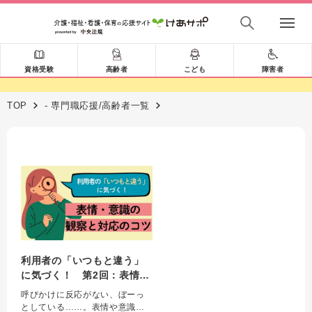
資格受験
高齢者
こども
障害者
TOP
- 専門職応援/高齢者一覧
利用者の「いつもと違う」
に気づく！ 第2回：表情・
意識の観察と対応のコツ
呼びかけに反応がない、ぼーっ
としている……。表情や意識の