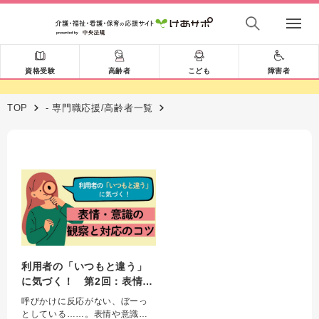
資格受験
高齢者
こども
障害者
TOP
- 専門職応援/高齢者一覧
利用者の「いつもと違う」
に気づく！ 第2回：表情・
意識の観察と対応のコツ
呼びかけに反応がない、ぼーっ
としている……。表情や意識の