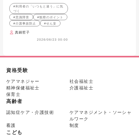
「いつもと違う」を見逃さない
#利用者の「いつもと違う」に気
ためのポイントを
づく
#意識障害
#観察のポイント
#介護事故防止
#せん妄
真鍋哲子
2026/06/23 00:00
資格受験
ケアマネジャー
社会福祉士
精神保健福祉士
介護福祉士
保育士
高齢者
認知症ケア・介護技術
ケアマネジメント・ソーシャ
ルワーク
看護
制度
こども