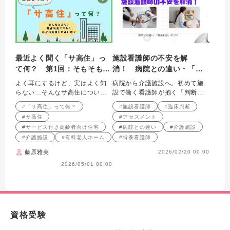
最近よく聞く「サ高住」っ
施設看護師の不安を解
て何？ 第1回：そもそも
消！ 病院との違い・「臨
「サ高住」って、ほかの施
床判断」のコツ
よく耳にするけど、実はよく知
病院から介護施設へ。初めて施
設と何が違うの？
らない…そんなサ高住について
設で働く看護師が抱く「判断」
解説します
への不安を、医師の視点から解
#「サ高住」って何？
#施設看護師
#臨床判断
消します。
#サ高住
#アセスメント
#サービス付き高齢者向け住宅
#病院との違い
#介護施設
#介護施設
#有料老人ホーム
#特養看護師
藤原雅美
2026/02/20 00:00
2026/05/01 00:00
資格受験