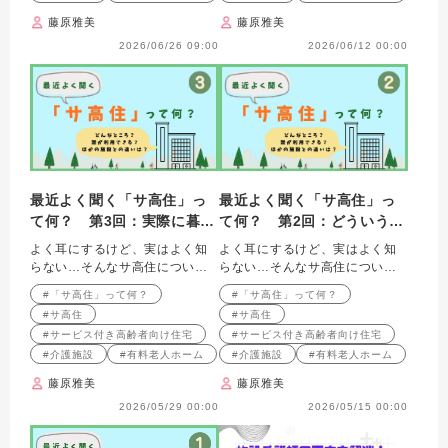
藤原雅美
藤原雅美
2026/06/26 09:00
2026/06/12 00:00
最近よく聞く「サ高住」っ
最近よく聞く「サ高住」っ
て何？ 第3回：実際に暮ら
て何？ 第2回：どういう人
しているのはどんな人？ 〜
が利用できるの？ 〜入居要
よく耳にするけど、実はよく知
よく耳にするけど、実はよく知
タイプ別・エピソード別の
件と「3つのタイプ」〜
らない…そんなサ高住について
らない…そんなサ高住について
「暮らし」のリアル〜
解説します
解説します
#「サ高住」って何？
#「サ高住」って何？
#サ高住
#サ高住
#サービス付き高齢者向け住宅
#サービス付き高齢者向け住宅
#介護施設
#有料老人ホーム
#介護施設
#有料老人ホーム
藤原雅美
藤原雅美
2026/05/29 00:00
2026/05/15 00:00