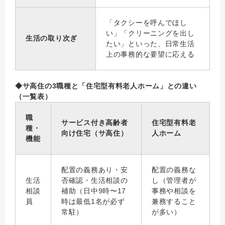
「タクシーを呼んでほし
い」「クリーニングを出し
生活の取り次ぎ
たい」といった、日常生活
上の事務的な要望に応える
◆サ高住の3職種と「住宅型有料老人ホーム」との違い
（一覧表）
職
サービス付き高齢者
住宅型有料老
種・
向け住宅（サ高住）
人ホーム
機能
配置の義務あり・安
配置の義務な
生活
否確認・生活相談の
し（管理者が
相談
補助（日中9時〜17
事務や相談を
員
時は最低1名が必ず
兼務すること
常駐）
が多い）