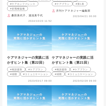
要？
#ケアカンファレンス
#ケアプラン
#第1表
#多職種協働
月刊ケアマネジャー編集部
桑田美代子、湯浅美千代
2023/04/21 00:00
2024/10/23 11:52
ケアマネジャーの実践に活
ケアマネジャーの実践に活
かすヒント集（第22回）
かすヒント集（第21回）
#相談援助
#ケアプラン
#相談援助
#ケアプラン
#傾聴
#コミュニケーション
#傾聴
#コミュニケーション
2023/03/17 09:00
2023/02/28 09:00