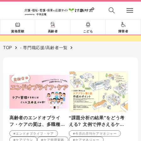
資格受験
高齢者
こども
障害者
TOP
- 専門職応援/高齢者一覧
高齢者のエンドオブライ
“課題分析の結果”をどう考
フ・ケアの質は、多職種で
える? 文例で押さえるケア
高めるもの。ケアを管理す
プラン第1表作成のポイント
#エンドオブライフ・ケア
#今月の月刊ケアマネジャー
る者にはどんなスキルが必
#ケアプラン
#ケア管理実践
#ケアマネジャー