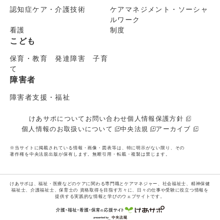
認知症ケア・介護技術
ケアマネジメント・ソーシャ
ルワーク
看護
制度
こども
保育・教育 発達障害 子育
て
障害者
障害者支援・福祉
けあサポについて
お問い合わせ
個人情報保護方針
個人情報のお取扱いについて
中央法規
アーカイブ
※当サイトに掲載されている情報・画像・図表等は、特に明示がない限り、その
著作権を中央法規出版が保有します。無断引用・転載・複製は禁じます。
けあサポは、福祉・医療などのケアに関わる専門職とケアマネジャー、社会福祉士、精神保健
福祉士、介護福祉士、保育士の
資格取得を目指す方々に、日々の仕事や受験に役立つ情報を
提供する実践的な情報と学びのウェブサイトです。