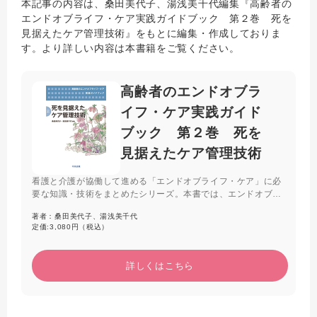
本記事の内容は、桑田美代子、湯浅美千代編集『高齢者の
エンドオブライフ・ケア実践ガイドブック 第２巻 死を
見据えたケア管理技術』をもとに編集・作成しておりま
す。より詳しい内容は本書籍をご覧ください。
高齢者のエンドオブラ
イフ・ケア実践ガイド
ブック 第２巻 死を
見据えたケア管理技術
看護と介護が協働して進める「エンドオブライフ・ケア」に必
要な知識・技術をまとめたシリーズ。本書では、エンドオブラ
イフ・ケアの質を高めていくために欠かせない「管理」の視点
著者：
桑田美代子、湯浅美千代
をまとめた。現場のスタッフも、よりよいケアを展開するため
定価:
3,080円（税込）
に必要なアイデアがわかる。
詳しくはこちら