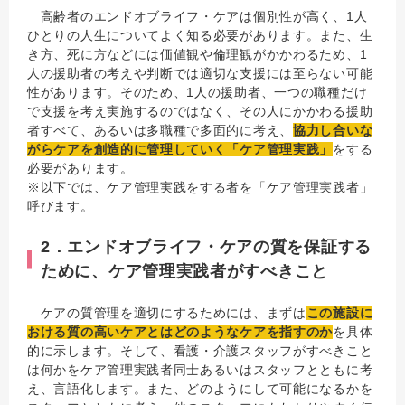
高齢者のエンドオブライフ・ケアは個別性が高く、1人
ひとりの人生についてよく知る必要があります。また、生
き方、死に方などには価値観や倫理観がかかわるため、1
人の援助者の考えや判断では適切な支援には至らない可能
性があります。そのため、1人の援助者、一つの職種だけ
で支援を考え実施するのではなく、その人にかかわる援助
者すべて、あるいは多職種で多面的に考え、
協力し合いな
がらケアを創造的に管理していく「ケア管理実践」
をする
必要があります。
※以下では、ケア管理実践をする者を「ケア管理実践者」
呼びます。
2．エンドオブライフ・ケアの質を保証する
ために、ケア管理実践者がすべきこと
ケアの質管理を適切にするためには、まずは
この施設に
おける質の高いケアとはどのようなケアを指すのか
を具体
的に示します。そして、看護・介護スタッフがすべきこと
は何かをケア管理実践者同士あるいはスタッフとともに考
え、言語化します。また、どのようにして可能になるかを