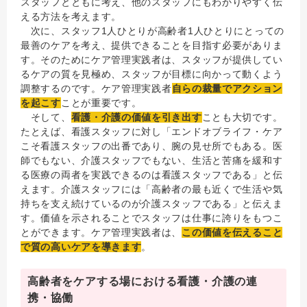
スタッフとともに考え、他のスタッフにもわかりやすく伝
える方法を考えます。
次に、スタッフ1人ひとりが高齢者1人ひとりにとっての
最善のケアを考え、提供できることを目指す必要がありま
す。そのためにケア管理実践者は、スタッフが提供してい
るケアの質を見極め、スタッフが目標に向かって動くよう
調整するのです。ケア管理実践者
自らの裁量でアクション
を起こす
ことが重要です。
そして、
看護・介護の価値を引き出す
ことも大切です。
たとえば、看護スタッフに対し「エンドオブライフ・ケア
こそ看護スタッフの出番であり、腕の見せ所でもある。医
師でもない、介護スタッフでもない、生活と苦痛を緩和す
る医療の両者を実践できるのは看護スタッフである」と伝
えます。介護スタッフには「高齢者の最も近くで生活や気
持ちを支え続けているのが介護スタッフである」と伝えま
す。価値を示されることでスタッフは仕事に誇りをもつこ
とができます。ケア管理実践者は、
この価値を伝えること
で質の高いケアを導きます
。
高齢者をケアする場における看護・介護の連
携・協働