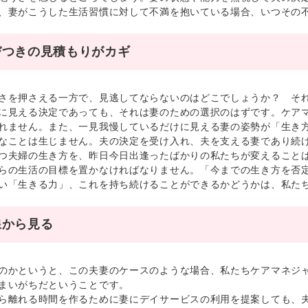
、妻がこうした生活習慣に対して不満を抱いている場合、いつその
びつきの見積もりがカギ
を押さえる一方で、見逃してならないのはどこでしょうか？ それ
に見える決定であっても、それは妻のための選択のはずです。ケア
れません。また、一見我慢しているだけに見える妻の姿勢が「生き
なことは生じません。夫の決定を受け入れ、夫を支える妻であり続
夫婦の生き方を、昨日今日出逢ったばかりの私たちが変えることは
らの生活の目標を置かなければなりません。「今までの生き方を否
い「生きる力」、これを持ち続けることができるかどうかは、私た
線から見る
かというと、この夫妻のケースのような場合、私たちケアマネジャ
まいがちだということです。
離れる時間を作るために妻にデイサービスの利用を提案しても、夫