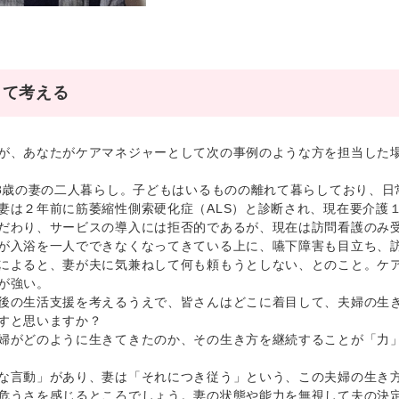
して考える
、あなたがケアマネジャーとして次の事例のような方を担当した場
8歳の妻の二人暮らし。子どもはいるものの離れて暮らしており、日
妻は２年前に筋萎縮性側索硬化症（ALS）と診断され、現在要介護
だわり、サービスの導入には拒否的であるが、現在は訪問看護のみ
が入浴を一人でできなくなってきている上に、嚥下障害も目立ち、
によると、妻が夫に気兼ねして何も頼もうとしない、とのこと。ケ
が強い。
の生活支援を考えるうえで、皆さんはどこに着目して、夫婦の生き
すと思いますか？
がどのように生きてきたのか、その生き方を継続することが「力」
言動」があり、妻は「それにつき従う」という、この夫婦の生き方
危うさを感じるところでしょう。妻の状態や能力を無視して夫の決