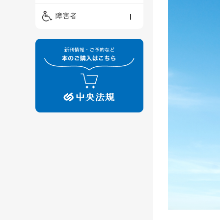
精神保健福祉士
ケアマネジメント・ソ
保育・教育／発達障害
障害者
ーシャルワーク
／子育て
介護福祉士
看護
障害者支援・福祉
保育士
制度