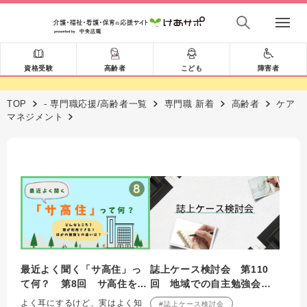
資格受験
高齢者
こども
障害者
TOP
- 専門職応援/高齢者一覧
専門職 新着
高齢者
ケア
マネジメント
最近よく聞く「サ高住」っ
誌上ケース検討会 第110
て何？ 第8回 サ高住を取
回 地域での自主勉強会の
り巻く「チームの力」
持ち方について （2009年8
よく耳にするけど、実はよく知
#誌上ケース検討会