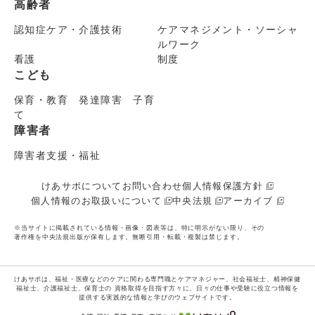
高齢者
認知症ケア・介護技術
ケアマネジメント・ソーシャ
ルワーク
看護
制度
こども
保育・教育 発達障害 子育
て
障害者
障害者支援・福祉
けあサポについて
お問い合わせ
個人情報保護方針
個人情報のお取扱いについて
中央法規
アーカイブ
※当サイトに掲載されている情報・画像・図表等は、特に明示がない限り、その
著作権を中央法規出版が保有します。無断引用・転載・複製は禁じます。
けあサポは、福祉・医療などのケアに関わる専門職とケアマネジャー、社会福祉士、精神保健
福祉士、介護福祉士、保育士の
資格取得を目指す方々に、日々の仕事や受験に役立つ情報を
提供する実践的な情報と学びのウェブサイトです。