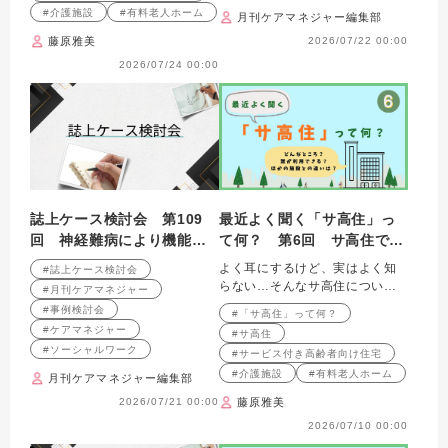
#介護施設
#有料老人ホーム
月刊ケアマネジャー編集部
藤原雅美
2026/07/22 00:00
2026/07/24 00:00
誌上ケース検討会 第109
最近よく聞く「サ高住」っ
回 神経難病により機能低
て何？ 第6回 サ高住で働
下が進行している利用者へ
く介護職
よく耳にするけど、実はよく知
#誌上ケース検討会
の支援 （2009年7月号掲
らない…そんなサ高住について
#月刊ケアマネジャー
載）
解説します
#事例検討会
#「サ高住」って何？
#ケアマネジャー
#サ高住
#ソーシャルワーク
#サービス付き高齢者向け住宅
#介護施設
#有料老人ホーム
月刊ケアマネジャー編集部
2026/07/21 00:00
藤原雅美
2026/07/10 00:00