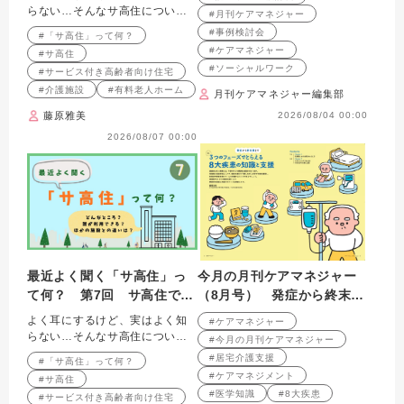
月号掲載）
らない…そんなサ高住について
#月刊ケアマネジャー
解説します
#事例検討会
#「サ高住」って何？
#ケアマネジャー
#サ高住
#ソーシャルワーク
#サービス付き高齢者向け住宅
#介護施設
#有料老人ホーム
月刊ケアマネジャー編集部
藤原雅美
2026/08/04 00:00
2026/08/07 00:00
最近よく聞く「サ高住」っ
今月の月刊ケアマネジャー
て何？ 第7回 サ高住で働
（8月号） 発症から終末期
く介護職
まで 3つのフェーズでとら
よく耳にするけど、実はよく知
#ケアマネジャー
える 8大疾患の知識と支援
らない…そんなサ高住について
#今月の月刊ケアマネジャー
解説します
#居宅介護支援
#「サ高住」って何？
#ケアマネジメント
#サ高住
#医学知識
#8大疾患
#サービス付き高齢者向け住宅