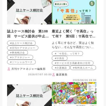
誌上ケース検討会 第108
最近よく聞く「サ高住」っ
回 サービス提供が中止に
て何？ 第5回：サ高住で働
なってしまったひとり暮ら
く人々
よく耳にするけど、実はよく知
#誌上ケース検討会
し高齢者への支援を振り返
らない…そんなサ高住について
#月刊ケアマネジャー
る （2009年6月号掲載）
解説します
#事例検討会
#「サ高住」って何？
#ケアマネジャー
#サ高住
#ソーシャルワーク
#サービス付き高齢者向け住宅
#介護施設
#有料老人ホーム
月刊ケアマネジャー編集部
2026/07/07 00:00
藤原雅美
2026/06/26 09:00