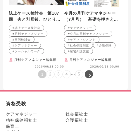
誌上ケース検討会 第107
今月の月刊ケアマネジャー
回 夫と別居後、ひとり暮
（7月号） 基礎を押さえ
らしを続ける高齢女性への
て、実務に活かす 図解! 社
#誌上ケース検討会
#ケアマネジャー
支援を考える （2009年5月
会保障制度
#月刊ケアマネジャー
#今月の月刊ケアマネジャー
号掲載）
#事例検討会
#ケアマネジメント
#ケアマネジャー
#社会保障制度
#介護保険
#ソーシャルワーク
#居宅介護支援
月刊ケアマネジャー編集部
月刊ケアマネジャー編集部
2026/06/23 00:00
2026/06/18 00:00
...
2
3
4
5
1
資格受験
ケアマネジャー
社会福祉士
精神保健福祉士
介護福祉士
保育士