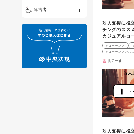
精神保健福祉士
ケアマネジメント・ソ
保育・教育／発達障害
障害者
ーシャルワーク
／子育て
介護福祉士
対人支援に役
看護
障害者支援・福祉
保育士
チングのスス
カジュアルコ
制度
#コーチング
#コーチングのス
眞辺一範
対人支援に役