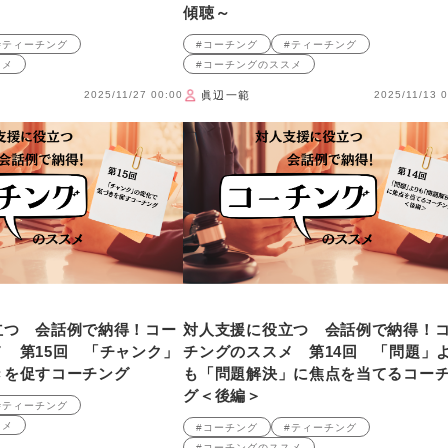
傾聴～
#ティーチング
#コーチング
#ティーチング
スメ
#コーチングのススメ
2025/11/27 00:00
眞辺一範
2025/11/13 0
立つ 会話例で納得！コー
対人支援に役立つ 会話例で納得！
 第15回 「チャンク」
チングのススメ 第14回 「問題」
きを促すコーチング
も「問題解決」に焦点を当てるコー
グ＜後編＞
#ティーチング
スメ
#コーチング
#ティーチング
#コーチングのススメ