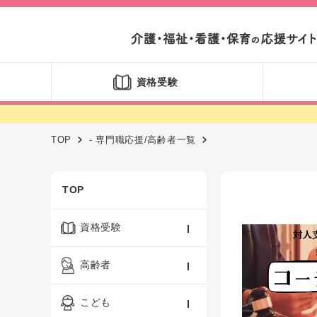
資格受験
TOP
- 専門職応援/高齢者一覧
TOP
資格受験
ケアマネジャー
高齢者
社会福祉士
認知症ケア・介護技術
こども