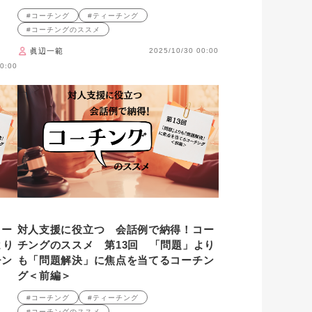
#コーチング
#ティーチング
#コーチングのススメ
眞辺一範
2025/10/30 00:00
0:00
コー
対人支援に役立つ 会話例で納得！コー
より
チングのススメ 第13回 「問題」より
チン
も「問題解決」に焦点を当てるコーチン
グ＜前編＞
#コーチング
#ティーチング
#コーチングのススメ