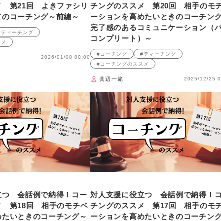
 第21回 よきファシリ
チングのススメ 第20回 相手のモ
てのコーチング～前編～
ーションを高めたいときのコーチン
完了感のあるコミュニケーション（
#ティーチング
コンプリート）～
スメ
#コーチング
#ティーチング
2026/01/08 00:00
#コーチングのススメ
眞辺一範
2025/12/25 0
立つ 会話例で納得！コー
対人支援に役立つ 会話例で納得！
 第18回 相手のモチベ
チングのススメ 第17回 相手のモ
めたいときのコーチング～
ーションを高めたいときのコーチン