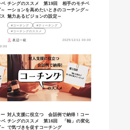
チベ
チングのススメ 第19回 相手のモチベ
グ～
ーションを高めたいときのコーチング～
パス
魅力あるビジョンの設定～
#コーチング
#ティーチング
#コーチングのススメ
眞辺一範
2025/12/11 00:00
0:00
コー
対人支援に役立つ 会話例で納得！コー
チベ
チングのススメ 第16回 「軸」の変化
グ～
で気づきを促すコーチング