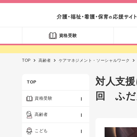
資格受験
TOP
高齢者
ケアマネジメント・ソーシャルワーク
対人支援
TOP
回 ふだ
資格受験
ケアマネジャー
高齢者
社会福祉士
認知症ケア・介護技術
こども