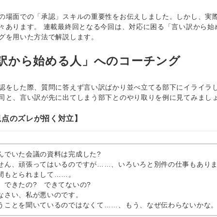
場面での「承認」スキルの重要性をお伝えしました。しかし、実際
々あります。 連載最終回となる今回は、対応に困る「言い訳から始
グを用いた方法で解説します。
訳から始める人」へのコーチング
をした際、質問に答えず言い訳ばかり並べ立てる部下にイライラし
司と、言い訳が先に出てしまう部下とのやり取りを例に見てみまし
視点のズレが招く対立】
んでいた会議の資料は完成した?
せん、頑張ってはいるのですが……、いろいろと別件の仕事もあり
間もとられまして……。
、できたの? できてないの?
なさい、私が悪いのです。
うことを聞いているのではなくて……、もう、なぜ伝わらないかな