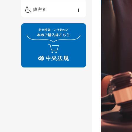
精神保健福祉士
ケアマネジメント・ソ
保育・教育／発達障害
障害者
ーシャルワーク
／子育て
介護福祉士
看護
障害者支援・福祉
保育士
制度