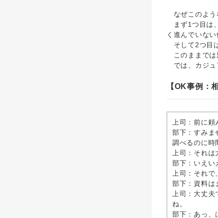
なぜこのような
まず1つ目は、
く進んでいない
そして2つ目は
このままでは対
では、カジュ
【OK事例：
上司：前に頼
部下：すみま
調べるのに時
上司：それは
部下：いえい
上司：それで
部下：資料は
上司：大丈夫
ね。
部下：あっ、