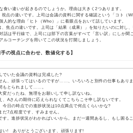
食い違いが起きるのでしょうか。理由は大きく2つあります。
視点の違いです。上司は会議の資料に関する確認という「コト（Wh
個人的な理由「ヒト（Who）」に着眼点をおいて話しています。
、焦点の違いです。上司は「結果（成果）」を知りたいのに対し、
話は平行線で、上司には部下の言葉がすべて「言い訳」にしか聞
アルコーチングを用いてこの状況を打開しましょう。
相手の視点に合わせ、数値化する】
んでいた会議の資料は完成した?
せん、頑張ってはいるのですが……、いろいろと別件の仕事もあり
間もとられまして……。
大変だったね、無理をお願いして申し訳ないね。
え、Aさんの期待に応えられなくてこちらこそ申し訳ないです。
、今日の時点での進捗状況は10点満点で何点くらいかな?
まだ7点程度です、すみません。
です。進捗状況がわかればいいから。まだ一週間あるし、もし困る
はい! ありがとうございます、頑張ります!