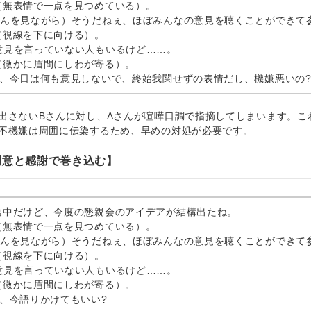
（無表情で一点を見つめている）。
さんを見ながら）そうだねぇ、ほぼみんなの意見を聴くことができて
（視線を下に向ける）。
意見を言っていない人もいるけど……。
（微かに眉間にしわが寄る）。
ん、今日は何も意見しないで、終始我関せずの表情だし、機嫌悪いの
さないBさんに対し、Aさんが喧嘩口調で指摘してしまいます。こ
不機嫌は周囲に伝染するため、早めの対処が必要です。
同意と感謝で巻き込む】
途中だけど、今度の懇親会のアイデアが結構出たね。
（無表情で一点を見つめている）。
さんを見ながら）そうだねぇ、ほぼみんなの意見を聴くことができて
（視線を下に向ける）。
意見を言っていない人もいるけど……。
（微かに眉間にしわが寄る）。
ん、今語りかけてもいい?