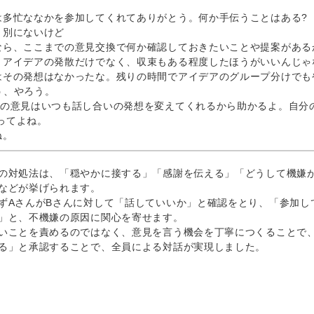
は多忙ななかを参加してくれてありがとう。何か手伝うことはある?
、別にないけど
なら、ここまでの意見交換で何か確認しておきたいことや提案がある
。アイデアの発散だけでなく、収束もある程度したほうがいいんじゃ
はその発想はなかったな。残りの時間でアイデアのグループ分けでも
う、やろう。
んの意見はいつも話し合いの発想を変えてくれるから助かるよ。自分
ってよね。
ね。
対処法は、「穏やかに接する」「感謝を伝える」「どうして機嫌が
などが挙げられます。
AさんがBさんに対して「話していいか」と確認をとり、「参加し
」と、不機嫌の原因に関心を寄せます。
ことを責めるのではなく、意見を言う機会を丁寧につくることで、
る」と承認することで、全員による対話が実現しました。