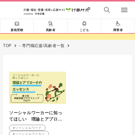
資格受験
高齢者
こども
障害者
TOP
- 専門職応援/高齢者一覧
ソーシャルワーカーに知っ
てほしい 理論とアプロー
チのエッセンス 第9回 神
#ソーシャルワーク
経言語プログラミング
#ソーシャルワーカー