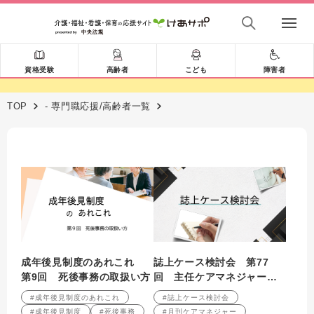
資格受験
高齢者
こども
障害者
TOP
- 専門職応援/高齢者一覧
成年後見制度のあれこれ
誌上ケース検討会 第77
第9回 死後事務の取扱い方
回 主任ケアマネジャーと
して相談の電話にどう対応
#成年後見制度のあれこれ
#誌上ケース検討会
するか （2006年10月号掲
#成年後見制度
#死後事務
#月刊ケアマネジャー