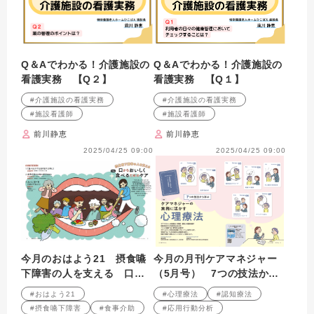
Q＆Aでわかる！介護施設の
Q＆Aでわかる！介護施設の
看護実務 【Q２】
看護実務 【Q１】
#介護施設の看護実務
#介護施設の看護実務
#施設看護師
#施設看護師
前川静恵
前川静恵
2025/04/25 09:00
2025/04/25 09:00
今月のおはよう21 摂食嚥
今月の月刊ケアマネジャー
下障害の人を支える 口か
（5月号） 7つの技法から
らおいしく食べるためのケ
学ぶ ケアマネジャーの実
#おはよう21
#心理療法
#認知療法
ア
務に活かす心理療法
#摂食嚥下障害
#食事介助
#応用行動分析