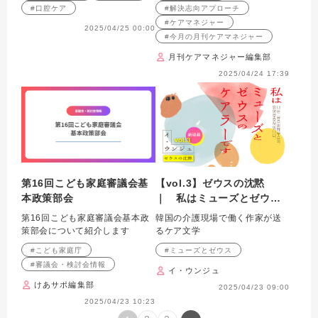
#口腔ケア
#解決志向アプローチ
#ケアマネジャー
2025/04/25 00:00
#今月の月刊ケアマネジャー
月刊ケアマネジャー編集部
2025/04/24 17:39
第16回こども家庭審議会基
【vol.3】ゼウスの沈黙
本政策部会
｜ 私はミューズとゼウス
のケアラーです
第16回こども家庭審議会基本政
韓国の介護現場で働く作家が送
策部会について紹介します
るケア文学
#こども家庭庁
#ミューズとゼウス
#審議会・検討会情報
イ・ウンジュ
けあサポ編集部
2025/04/23 09:00
2025/04/23 10:23