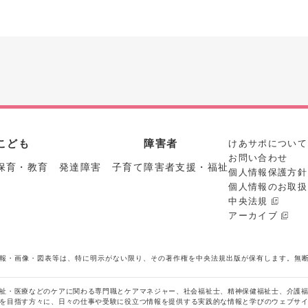
こども
障害者
けあサポについて
お問い合わせ
保育・教育 発達障害 子育て
障害者支援・福祉
個人情報保護方針
個人情報のお取扱
中央法規
アーカイブ
報・画像・図表等は、特に明示がない限り、その著作権を中央法規出版が保有します。無
祉・医療などのケアに関わる専門職とケアマネジャー、社会福祉士、精神保健福祉士、介護
を目指す方々に、日々の仕事や受験に役立つ情報を提供する実践的な情報と学びのウェブサ