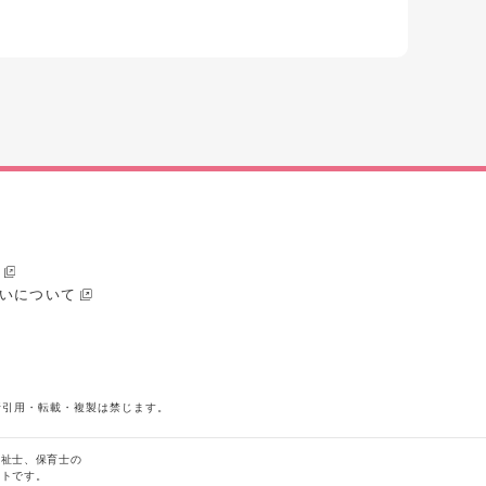
いについて
断引用・転載・複製は禁じます。
福祉士、保育士の
イトです。