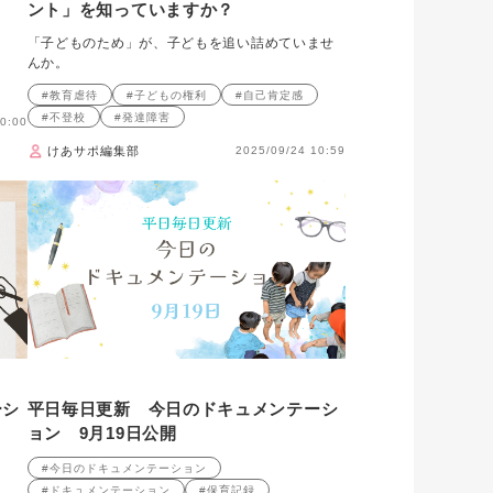
ント」を知っていますか？
「子どものため」が、子どもを追い詰めていませ
んか。
#教育虐待
#子どもの権利
#自己肯定感
#不登校
#発達障害
0:00
けあサポ編集部
2025/09/24 10:59
ーシ
平日毎日更新 今日のドキュメンテーシ
ョン 9月19日公開
#今日のドキュメンテーション
#ドキュメンテーション
#保育記録