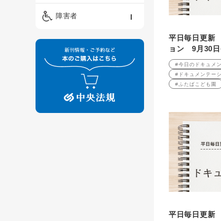
精神保健福祉士
ケアマネジメント・ソ
保育・教育／発達障害
障害者
ーシャルワーク
／子育て
介護福祉士
平日毎日更新
看護
障害者支援・福祉
保育士
ョン 9月30
制度
#今日のドキュメ
#ドキュメンテー
#ふたばこども園
平日毎日更新