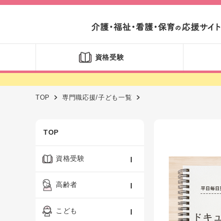
資格受験
TOP
専門職応援/子ども一覧
TOP
資格受験
ケアマネジャー
高齢者
社会福祉士
認知症ケア・介護技術
こども