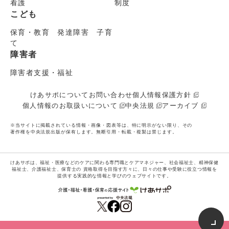
看護
制度
こども
保育・教育 発達障害 子育
て
障害者
障害者支援・福祉
けあサポについて
お問い合わせ
個人情報保護方針
個人情報のお取扱いについて
中央法規
アーカイブ
※当サイトに掲載されている情報・画像・図表等は、特に明示がない限り、その
著作権を中央法規出版が保有します。無断引用・転載・複製は禁じます。
けあサポは、福祉・医療などのケアに関わる専門職とケアマネジャー、社会福祉士、精神保健
福祉士、介護福祉士、保育士の
資格取得を目指す方々に、日々の仕事や受験に役立つ情報を
提供する実践的な情報と学びのウェブサイトです。