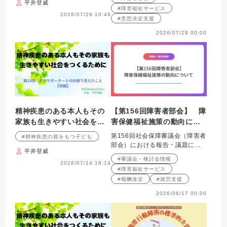
平井登威
たこと【後編】
#障害福祉サービス
2026/07/29 10:49
#意思決定支援
2026/07/29 00:00
精神疾患のある本人もその
【第156回障害者部会】 障
家族も生きやすい社会をつ
害保健福祉施策の動向につ
くるために 第33回：ピア
いて解説
第156回社会保障審議会（障害者
#精神疾患の親をもつ子ども
サポーターとの対談で見え
部会）における報告・議題につ
平井登威
たこと【前編】
いて紹介します。
#審議会・検討会情報
2026/07/14 18:14
#障害福祉サービス
#報酬改定
#就労支援
2026/06/17 00:00