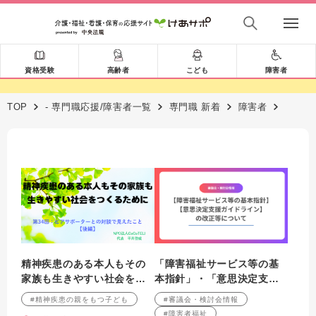
資格受験
高齢者
こども
障害者
TOP
- 専門職応援/障害者一覧
専門職 新着
障害者
精神疾患のある本人もその
「障害福祉サービス等の基
家族も生きやすい社会をつ
本指針」・「意思決定支援
くるために 第34回：ピア
ガイドライン」の改正等に
#精神疾患の親をもつ子ども
#審議会・検討会情報
サポーターとの対談で見え
ついて
#障害者福祉