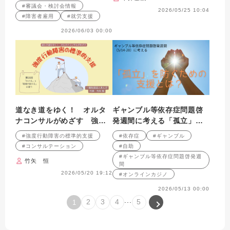
者と孤独・孤立
紹介します。
#審議会・検討会情報
2026/05/25 10:04
#障害者雇用
#就労支援
2026/06/03 00:00
道なき道をゆく！ オルタ
ギャンブル等依存症問題啓
ナコンサルがめざす 強度
発週間に考える「孤立」を
行動障害の標準的支援 第
防ぐための支援
#強度行動障害の標準的支援
#依存症
#ギャンブル
29回 「わかる」と「現場
#コンサルテーション
#自助
が変わる」は違う
#ギャンブル等依存症問題啓発週
竹矢 恒
間
2026/05/20 19:12
#オンラインカジノ
2026/05/13 00:00
...
2
3
4
5
1