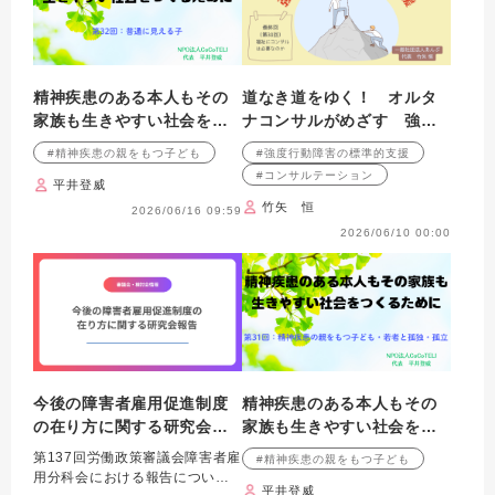
精神疾患のある本人もその
道なき道をゆく！ オルタ
家族も生きやすい社会をつ
ナコンサルがめざす 強度
くるために 第32回：普通
行動障害の標準的支援 最
#精神疾患の親をもつ子ども
#強度行動障害の標準的支援
に見える子
終回（第30回） 福祉にコ
#コンサルテーション
平井登威
ンサルは必要なのか
竹矢 恒
2026/06/16 09:59
2026/06/10 00:00
今後の障害者雇用促進制度
精神疾患のある本人もその
の在り方に関する研究会報
家族も生きやすい社会をつ
告
くるために 第31回：精神
第137回労働政策審議会障害者雇
#精神疾患の親をもつ子ども
疾患の親をもつ子ども・若
用分科会における報告について
平井登威