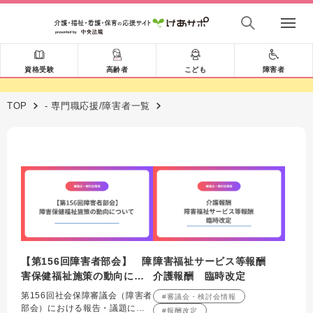
資格受験
高齢者
こども
障害者
TOP
- 専門職応援/障害者一覧
【第156回障害者部会】 障
障害福祉サービス等報酬
害保健福祉施策の動向につ
介護報酬 臨時改定
いて解説
第156回社会保障審議会（障害者
#審議会・検討会情報
部会）における報告・議題につ
#報酬改定