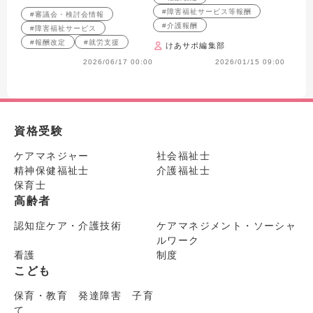
いて紹介します。
#障害福祉サービス等報酬
#審議会・検討会情報
#介護報酬
#障害福祉サービス
#報酬改定
#就労支援
けあサポ編集部
2026/06/17 00:00
2026/01/15 09:00
資格受験
ケアマネジャー
社会福祉士
精神保健福祉士
介護福祉士
保育士
高齢者
認知症ケア・介護技術
ケアマネジメント・ソーシャ
ルワーク
看護
制度
こども
保育・教育 発達障害 子育
て