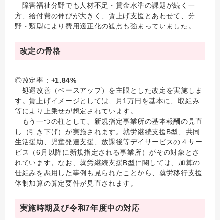
障害福祉分野でも人材不足・賃金水準の課題が続く一
方、給付費の伸びが大きく、賃上げ支援とあわせて、分
野・類型により費用適正化の観点も強まっていました。
改定の骨格
◎改定率：
+1.84%
処遇改善（ベースアップ）を主眼とした改定を実施しま
す。賃上げイメージとしては、月1万円を基本に、取組み
等により上乗せが想定されています。
もう一つの柱として、新規指定事業所の基本報酬の見直
し（引き下げ）が実施されます。就労継続支援B型、共同
生活援助、児童発達支援、放課後等デイサービスの４サー
ビス（6月以降に新規指定される事業所）がその対象とさ
れています。なお、就労継続支援B型に関しては、加算の
仕組みを悪用した事例も見られたことから、就労移行支援
体制加算の算定要件が見直されます。
実施時期及び令和7年度中の対応