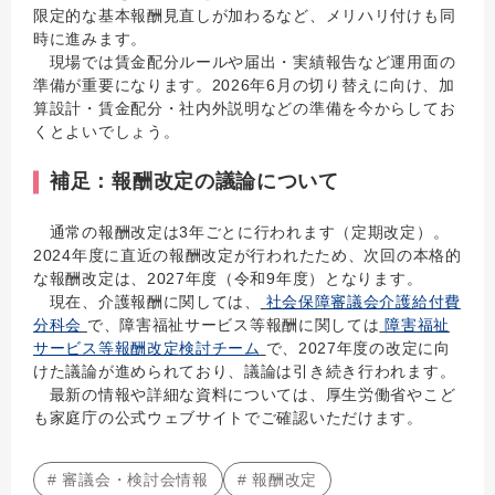
限定的な基本報酬見直しが加わるなど、メリハリ付けも同
時に進みます。
現場では賃金配分ルールや届出・実績報告など運用面の
準備が重要になります。2026年6月の切り替えに向け、加
算設計・賃金配分・社内外説明などの準備を今からしてお
くとよいでしょう。
補足：報酬改定の議論について
通常の報酬改定は3年ごとに行われます（定期改定）。
2024年度に直近の報酬改定が行われたため、次回の本格的
な報酬改定は、2027年度（令和9年度）となります。
現在、介護報酬に関しては、
社会保障審議会介護給付費
分科会
で、障害福祉サービス等報酬に関しては
障害福祉
サービス等報酬改定検討チーム
で、2027年度の改定に向
けた議論が進められており、議論は引き続き行われます。
最新の情報や詳細な資料については、厚生労働省やこど
も家庭庁の公式ウェブサイトでご確認いただけます。
# 審議会・検討会情報
# 報酬改定