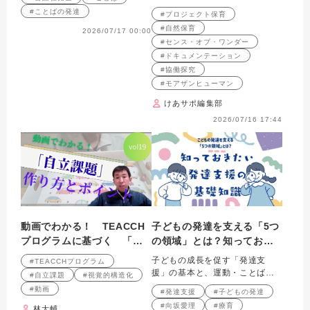
然と対話し、共に未来を創造す
#ことばの発達
#プロジェクト保育
る保育のヒント。
#自然保育
2026/07/17 00:00
#センス・オブ・ワンダー
#ドキュメンテーション
#協働探究
#モアザンヒューマン
けあサポ編集部
2026/07/16 17:44
動画でわかる！ TEACCH
子どもの発達を支える「5つ
プログラムに基づく 「自
の領域」とは？知っておき
立課題」の作り方と実践の
たい発達支援の基礎知識
子どもの成長を促す「発達支
#TEACCHプログラム
ポイント 第19回
援」の基本と、運動・ことば・
#自立課題
#視覚的構造化
食事など相互に重なり合う5つの
#動画
#発達支援
#子どもの発達
領域を解説。
#向坂愛理
#療育
林大輔