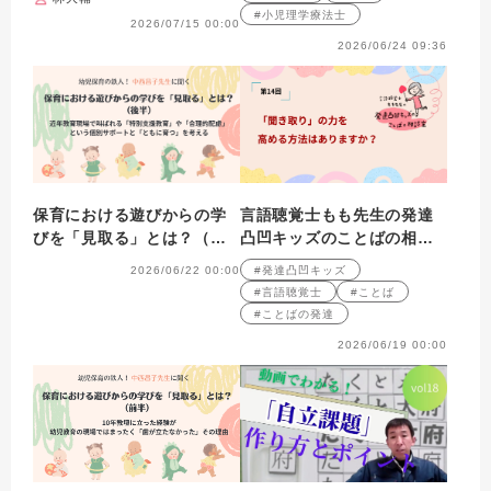
#小児理学療法士
2026/07/15 00:00
2026/06/24 09:36
保育における遊びからの学
言語聴覚士もも先生の発達
びを「見取る」とは？（後
凸凹キッズのことばの相談
半）
室 第14回
2026/06/22 00:00
#発達凸凹キッズ
#言語聴覚士
#ことば
#ことばの発達
2026/06/19 00:00