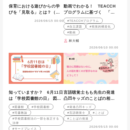
保育における遊びからの学
動画でわかる！ TEACCH
びを「見取る」とは？（前
プログラムに基づく 「自
半）
立課題」の作り方と実践の
2026/06/15 00:00
#TEACCHプログラム
ポイント 第18回
#自立課題
#視覚的構造化
#動画
林大輔
2026/06/10 00:00
知っていますか？ 6月11日
言語聴覚士もも先生の発達
は「学校図書館の日」 図書
凸凹キッズのことばの相談
館は自分の“好き”が見つか
室 第13回
#図書館
#学校図書館
#発達凸凹キッズ
る宝箱
#司書教諭
#言語聴覚士
#ことば
#学校図書館法の一部を改正する
#ことばの発達
法律
2026/05/15 00:00
#サードプレイス