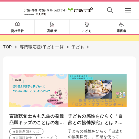
資格受験
高齢者
こども
障害者
TOP
専門職応援/子ども一覧
子ども
言語聴覚士もも先生の発達
子どもの感性をひらく「自
凸凹キッズのことばの相談
然との協働探究」とは？
室 第15回
保育で大切にしたい「セン
子どもの感性をひらく「自然と
#発達凸凹キッズ
ス・オブ・ワンダー」
の協働探究」。五感を使って自
#言語聴覚士
#ことば