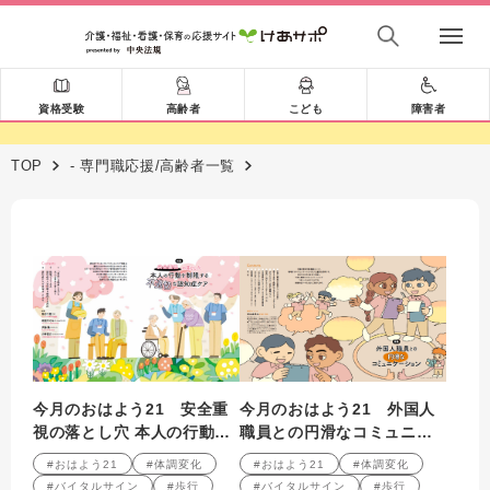
資格受験
高齢者
こども
障害者
TOP
- 専門職応援/高齢者一覧
今月のおはよう21 安全重
今月のおはよう21 外国人
視の落とし穴 本人の行動を
職員との円滑なコミュニケ
制限する不適切な認知症ケ
ーション
#おはよう21
#体調変化
#おはよう21
#体調変化
ア
#バイタルサイン
#歩行
#バイタルサイン
#歩行