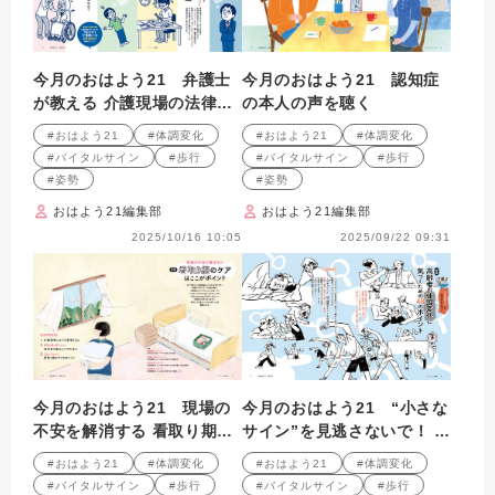
今月のおはよう21 弁護士
今月のおはよう21 認知症
が教える 介護現場の法律講
の本人の声を聴く
座
#おはよう21
#体調変化
#おはよう21
#体調変化
#バイタルサイン
#歩行
#バイタルサイン
#歩行
#姿勢
#姿勢
おはよう21編集部
おはよう21編集部
2025/10/16 10:05
2025/09/22 09:31
今月のおはよう21 現場の
今月のおはよう21 “小さな
不安を解消する 看取り期の
サイン”を見逃さないで！ 高
ケアはここがポイント
齢者の体調変化に気づくた
#おはよう21
#体調変化
#おはよう21
#体調変化
めの48のポイント
#バイタルサイン
#歩行
#バイタルサイン
#歩行