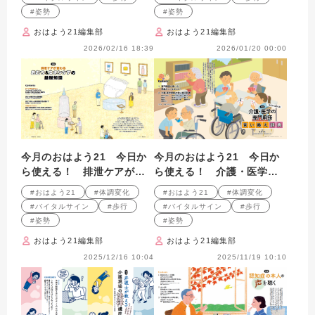
#姿勢
#姿勢
おはよう21編集部
おはよう21編集部
2026/02/16 18:39
2026/01/20 00:00
今月のおはよう21 今日か
今月のおはよう21 今日か
ら使える！ 排泄ケアが変
ら使える！ 介護・医学の
わる おむつ&スキンケアの
専門用語 言い換え辞典
#おはよう21
#体調変化
#おはよう21
#体調変化
基礎知識
#バイタルサイン
#歩行
#バイタルサイン
#歩行
#姿勢
#姿勢
おはよう21編集部
おはよう21編集部
2025/12/16 10:04
2025/11/19 10:10