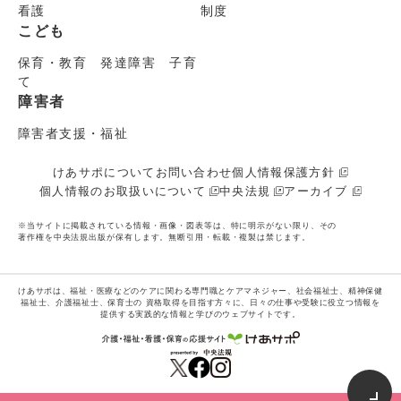
看護
制度
こども
保育・教育 発達障害 子育
て
障害者
障害者支援・福祉
けあサポについて
お問い合わせ
個人情報保護方針
個人情報のお取扱いについて
中央法規
アーカイブ
※当サイトに掲載されている情報・画像・図表等は、特に明示がない限り、その
著作権を中央法規出版が保有します。無断引用・転載・複製は禁じます。
けあサポは、福祉・医療などのケアに関わる専門職とケアマネジャー、社会福祉士、精神保健
福祉士、介護福祉士、保育士の
資格取得を目指す方々に、日々の仕事や受験に役立つ情報を
提供する実践的な情報と学びのウェブサイトです。