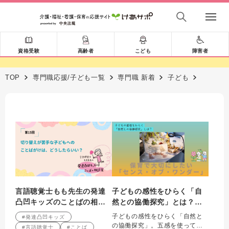
資格受験
高齢者
こども
障害者
TOP
専門職応援/子ども一覧
専門職 新着
子ども
言語聴覚士もも先生の発達
子どもの感性をひらく「自
凸凹キッズのことばの相談
然との協働探究」とは？
室 第15回
保育で大切にしたい「セン
子どもの感性をひらく「自然と
#発達凸凹キッズ
ス・オブ・ワンダー」
の協働探究」。五感を使って自
#言語聴覚士
#ことば