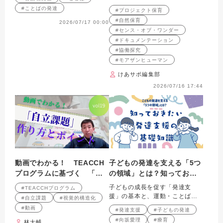
然と対話し、共に未来を創造す
#ことばの発達
#プロジェクト保育
る保育のヒント。
#自然保育
2026/07/17 00:00
#センス・オブ・ワンダー
#ドキュメンテーション
#協働探究
#モアザンヒューマン
けあサポ編集部
2026/07/16 17:44
動画でわかる！ TEACCH
子どもの発達を支える「5つ
プログラムに基づく 「自
の領域」とは？知っておき
立課題」の作り方と実践の
たい発達支援の基礎知識
子どもの成長を促す「発達支
#TEACCHプログラム
ポイント 第19回
援」の基本と、運動・ことば・
#自立課題
#視覚的構造化
食事など相互に重なり合う5つの
#動画
#発達支援
#子どもの発達
領域を解説。
#向坂愛理
#療育
林大輔