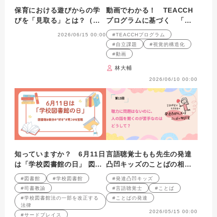
保育における遊びからの学
動画でわかる！ TEACCH
びを「見取る」とは？（前
プログラムに基づく 「自
半）
立課題」の作り方と実践の
2026/06/15 00:00
#TEACCHプログラム
ポイント 第18回
#自立課題
#視覚的構造化
#動画
林大輔
2026/06/10 00:00
知っていますか？ 6月11日
言語聴覚士もも先生の発達
は「学校図書館の日」 図書
凸凹キッズのことばの相談
館は自分の“好き”が見つか
室 第13回
#図書館
#学校図書館
#発達凸凹キッズ
る宝箱
#司書教諭
#言語聴覚士
#ことば
#学校図書館法の一部を改正する
#ことばの発達
法律
2026/05/15 00:00
#サードプレイス