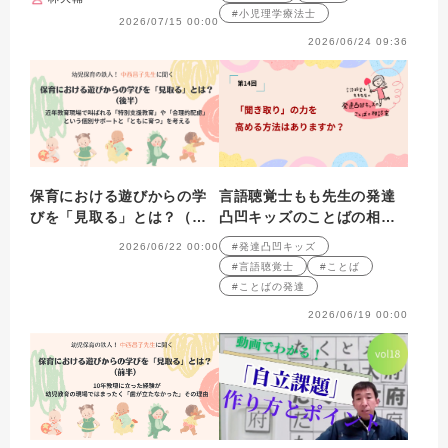
#小児理学療法士
2026/07/15 00:00
2026/06/24 09:36
保育における遊びからの学
言語聴覚士もも先生の発達
びを「見取る」とは？（後
凸凹キッズのことばの相談
半）
室 第14回
2026/06/22 00:00
#発達凸凹キッズ
#言語聴覚士
#ことば
#ことばの発達
2026/06/19 00:00