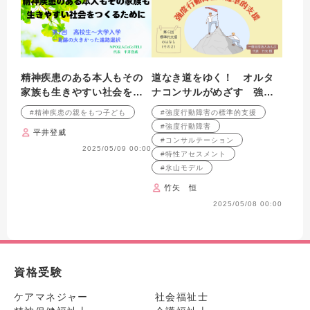
精神疾患のある本人もその
道なき道をゆく！ オルタ
家族も生きやすい社会をつ
ナコンサルがめざす 強度
くるために 第7回：高校
行動障害の標準的支援 第6
#精神疾患の親をもつ子ども
#強度行動障害の標準的支援
生〜大学入学―葛藤の大き
回 標準的支援のはなし
#強度行動障害
平井登威
かった進路選択
（その２）
#コンサルテーション
2025/05/09 00:00
#特性アセスメント
#氷山モデル
竹矢 恒
2025/05/08 00:00
資格受験
ケアマネジャー
社会福祉士