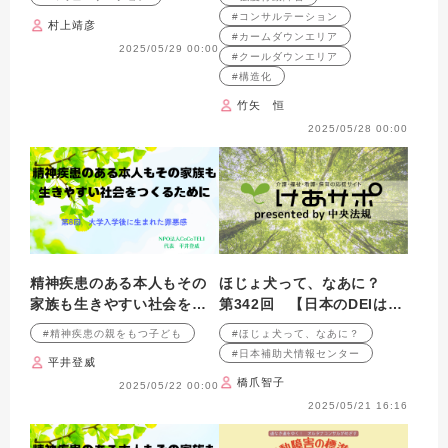
特性アセスメントをどう活
#コンサルテーション
村上靖彦
かすか
#カームダウンエリア
2025/05/29 00:00
#クールダウンエリア
#構造化
竹矢 恒
2025/05/28 00:00
精神疾患のある本人もその
ほじょ犬って、なあに？
家族も生きやすい社会をつ
第342回 【日本のDEIは遅
くるために 第8回：大学入
れている・・・】
#精神疾患の親をもつ子ども
#ほじょ犬って、なあに？
学後に生まれた罪悪感
#日本補助犬情報センター
平井登威
橋爪智子
2025/05/22 00:00
2025/05/21 16:16