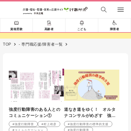
資格受験
高齢者
こども
障害者
TOP
- 専門職応援/障害者一覧
強度行動障害のある人との
道なき道をゆく！ オルタ
コミュニケーション①
ナコンサルがめざす 強度
行動障害の標準的支援 第7
#強度行動障害
#村上靖彦
#強度行動障害の標準的支援
回 標準的支援の骨格――
#コミュニケーション
#強度行動障害