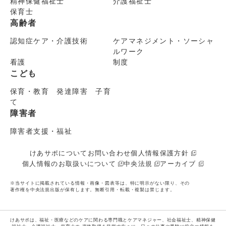
精神保健福祉士
介護福祉士
保育士
高齢者
認知症ケア・介護技術
ケアマネジメント・ソーシャ
ルワーク
看護
制度
こども
保育・教育 発達障害 子育
て
障害者
障害者支援・福祉
けあサポについて
お問い合わせ
個人情報保護方針
個人情報のお取扱いについて
中央法規
アーカイブ
※当サイトに掲載されている情報・画像・図表等は、特に明示がない限り、その
著作権を中央法規出版が保有します。無断引用・転載・複製は禁じます。
けあサポは、福祉・医療などのケアに関わる専門職とケアマネジャー、社会福祉士、精神保健