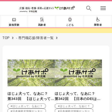
資格受験
高齢者
こども
障害者
TOP
- 専門職応援/障害者一覧
ほじょ犬って、なあに？
ほじょ犬って、なあに？
第343回 【ほじょ犬ってか
第342回 【日本のDEIは遅
わいそう？？？】
れている・・・】
#ほじょ犬って、なあに？
#ほじょ犬って、なあに？
#日本補助犬情報センター
#日本補助犬情報センター