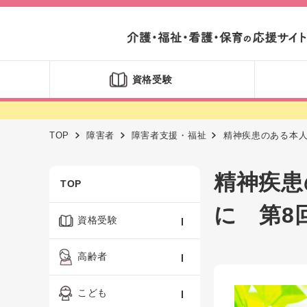
資格受験
TOP
障害者
障害者支援・福祉
精神疾患のある本
精神疾患
TOP
に 第8
資格受験
ケアマネジャー
高齢者
社会福祉士
認知症ケア・介護技術
こども