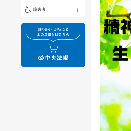
精神保健福祉士
ケアマネジメント・ソ
保育・教育／発達障害
障害者
ーシャルワーク
／子育て
介護福祉士
看護
障害者支援・福祉
保育士
制度