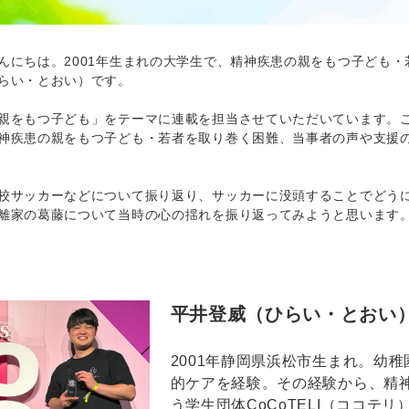
にちは。2001年生まれの大学生で、精神疾患の親をもつ子ども・若者
らい・とおい）です。
をもつ子ども」をテーマに連載を担当させていただいています。こ
神疾患の親をもつ子ども・若者を取り巻く困難、当事者の声や支援
サッカーなどについて振り返り、サッカーに没頭することでどうに
離家の葛藤について当時の心の揺れを振り返ってみようと思います
平井登威（ひらい・とおい
2001年静岡県浜松市生まれ。幼
的ケアを経験。その経験から、精
う学生団体CoCoTELI（ココテ