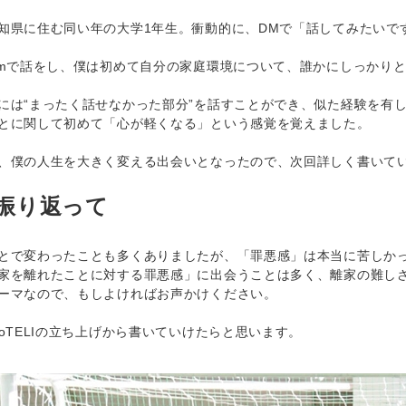
県に住む同い年の大学1年生。衝動的に、DMで「話してみたいで
mで話をし、僕は初めて自分の家庭環境について、誰かにしっかり
は“まったく話せなかった部分”を話すことができ、似た経験を有
とに関して初めて「心が軽くなる」という感覚を覚えました。
僕の人生を大きく変える出会いとなったので、次回詳しく書いて
振り返って
で変わったことも多くありましたが、「罪悪感」は本当に苦しかったな
家を離れたことに対する罪悪感」に出会うことは多く、離家の難し
ーマなので、もしよければお声かけください。
oTELIの立ち上げから書いていけたらと思います。