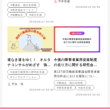
平井登威
いて紹介します。
#審議会・検討会情報
2026/06/16 09:59
#障害福祉サービス
#報酬改定
#就労支援
2026/06/17 00:00
道なき道をゆく！ オルタ
今後の障害者雇用促進制度
ナコンサルがめざす 強度
の在り方に関する研究会報
行動障害の標準的支援 最
告
第137回労働政策審議会障害者雇
#強度行動障害の標準的支援
終回（第30回） 福祉にコ
用分科会における報告について
#コンサルテーション
ンサルは必要なのか
紹介します。
#審議会・検討会情報
竹矢 恒
#障害者雇用
#就労支援
2026/06/10 00:00
2026/06/03 00:00