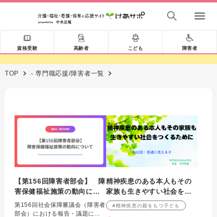
資格受験
高齢者
こども
障害者
TOP
- 専門職応援/障害者一覧
【第156回障害者部会】 障
精神疾患のある本人もその
害保健福祉施策の動向につ
家族も生きやすい社会をつ
いて解説
くるために 第32回：普通
第156回社会保障審議会（障害者
#精神疾患の親をもつ子ども
に見える子
部会）における報告・議題につ