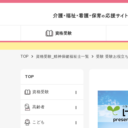
資格受験
TOP
資格受験_精神保健福祉士一覧
受験 受験お役立
TOP
資格受験
ケアマネジャー
高齢者
社会福祉士
認知症ケア・介護技術
こども