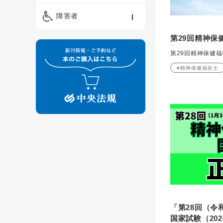
精神保健福祉士
ケアマネジメント・ソ
保育・教育／発達障害
障害者
ーシャルワーク
／子育て
介護福祉士
第29回精神保
看護
障害者支援・福祉
保育士
第29回精神保健
制度
#精神保健福祉士
「第28回（令
国家試験（20