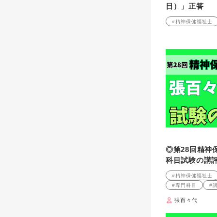
日）」正答
#精神保健福祉士
◎第28回精神
科目試験の講
#精神保健福祉士
#専門科目
#
張百々代