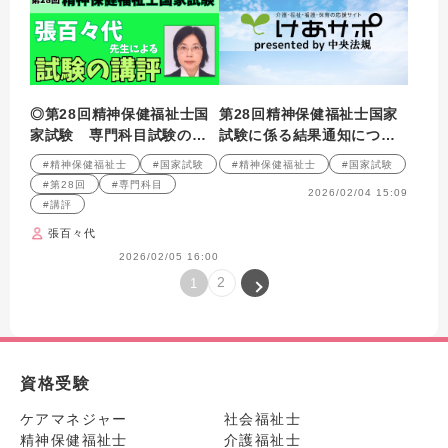
◎第28回精神保健福祉士国
第28回精神保健福祉士国家
家試験 専門科目試験の講
試験に係る結果通知につい
評
て
#精神保健福祉士
#国家試験
#精神保健福祉士
#国家試験
#第28回
#専門科目
2026/02/04 15:09
#講評
張百々代
2026/02/05 16:00
2
1
資格受験
ケアマネジャー
社会福祉士
精神保健福祉士
介護福祉士