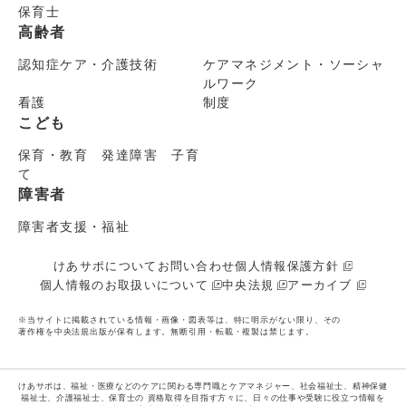
保育士
高齢者
認知症ケア・介護技術
ケアマネジメント・ソーシャ
ルワーク
看護
制度
こども
保育・教育 発達障害 子育
て
障害者
障害者支援・福祉
けあサポについて
お問い合わせ
個人情報保護方針
個人情報のお取扱いについて
中央法規
アーカイブ
※当サイトに掲載されている情報・画像・図表等は、特に明示がない限り、その
著作権を中央法規出版が保有します。無断引用・転載・複製は禁じます。
けあサポは、福祉・医療などのケアに関わる専門職とケアマネジャー、社会福祉士、精神保健
福祉士、介護福祉士、保育士の
資格取得を目指す方々に、日々の仕事や受験に役立つ情報を