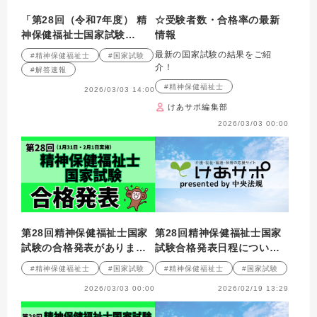
「第28回（令和7年度） 精
☆受験者数・合格率の最新
神保健福祉士国家試験
情報
（2026年１月31日・２月１
最新の国家試験の結果をご紹
#精神保健福祉士
#国家試験
日）」正答
介！
#解答速報
#精神保健福祉士
2026/03/03 14:00
けあサポ編集部
2026/03/03 00:00
第28回精神保健福祉士国家
第28回精神保健福祉士国家
試験の合格発表がありまし
試験合格発表日程について
た！！
のお知らせ
#精神保健福祉士
#国家試験
#精神保健福祉士
#国家試験
2026/03/03 00:00
2026/02/19 13:29